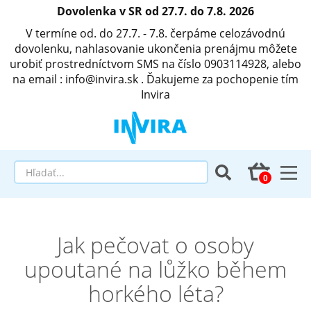
Dovolenka v SR od 27.7. do 7.8. 2026
V termíne od. do 27.7. - 7.8. čerpáme celozávodnú
dovolenku, nahlasovanie ukončenia prenájmu môžete
urobiť prostredníctvom SMS na číslo 0903114928, alebo
na email : info@invira.sk . Ďakujeme za pochopenie tím
Invira
Elektrické polohovacie postele
Jak pečovat o osoby
Matrace a antidekubitné programy
upoutané na lůžko během
Invalidné vozíky
horkého léta?