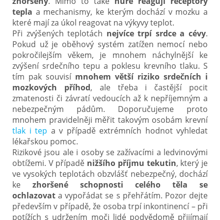
zhoršený
. Mimo to také
hůře reagují receptory
tepla
a mechanismy, ke kterým dochází v mozku a
které mají za úkol reagovat na výkyvy teplot.
Při zvýšených teplotách
nejvíce trpí srdce a cévy
.
Pokud už je oběhový systém zatížen nemocí nebo
pokročilejším věkem, je mnohem náchylnější ke
zvýšení srdečního tepu a poklesu krevního tlaku. S
tím pak souvisí
mnohem větší riziko srdečních i
mozkových příhod
, ale třeba i častější pocit
zmatenosti či závratí vedoucích až k nepříjemným a
nebezpečným pádům. Doporučujeme proto
mnohem pravidelněji měřit takovým osobám krevní
tlak i tep
a v případě extrémních hodnot vyhledat
lékařskou pomoc.
Rizikové jsou ale i osoby se zažívacími a ledvinovými
obtížemi. V případě
nižšího příjmu tekutin
, který je
ve vysokých teplotách obzvlášť nebezpečný, dochází
ke
zhoršené schopnosti celého těla se
ochlazovat
a vypořádat se s přehřátím. Pozor dejte
především v případě, že osoba trpí inkontinencí – při
potížích s udržením moči lidé podvědomě přijímají