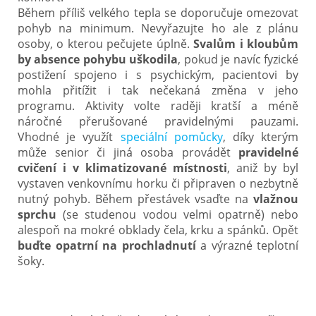
Během příliš velkého tepla se doporučuje omezovat
pohyb na minimum. Nevyřazujte ho ale z plánu
osoby, o kterou pečujete úplně.
Svalům i kloubům
by absence pohybu uškodila
, pokud je navíc fyzické
postižení spojeno i s psychickým, pacientovi by
mohla přitížit i tak nečekaná změna v jeho
programu. Aktivity volte raději kratší a méně
náročné přerušované pravidelnými pauzami.
Vhodné je využít
speciální pomůcky
, díky kterým
může senior či jiná osoba provádět
pravidelné
cvičení i v klimatizované místnosti
, aniž by byl
vystaven venkovnímu horku či připraven o nezbytně
nutný pohyb. Během přestávek vsaďte na
vlažnou
sprchu
(se studenou vodou velmi opatrně) nebo
alespoň na mokré obklady čela, krku a spánků. Opět
buďte opatrní na prochladnutí
a výrazné teplotní
šoky.