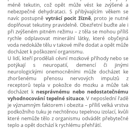
méně tekutin, což opět může vést ke zvýšené a
nebezpečné dehydrataci. S přibývajícím věkem se
navíc postupně
vytrácí pocit žízně
, proto je nutné
doplňovat tekutiny pravidelně. Obezřetní buďte ale i
při zvýšeném pitném režimu – z těla se mohou příliš
rychle odplavovat minerální látky, které obyčejná
voda nedokáže tělu v takové míře dodat a opět může
docházet k poškození organismu.
U lidí, kteří prodělali cévní mozkové příhody nebo se
potýkají s neuropatií, demencí či jinými
neurologickými onemocněními může docházet ke
zhoršenému přenosu nervových impulzů z
receptorů tepla v pokožce do mozku a může tak
docházet k
nesprávnému nebo nedostatečnému
vyhodnocování tepelné situace
. V neposlední řadě
je významným faktorem i obezita – příliš velká vrstva
podkožního tuku je nechtěnou tepelnou izolací, kvůli
které nemůže tělo z organismu odvádět přebytečné
teplo a opět dochází k rychlému přehřátí.