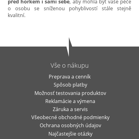
před horkem i sami sebe
, aby mohla být vaše péče
o osobu se sníženou pohyblivostí stále stejně
kvalitní.
Vše o nákupu
Preprava a cenník
Spôsob platby
Možnosť testovania produktov
Reklamácie a výmena
Záruka a servis
Všeobecné obchodné podmienky
Ochrana osobných údajov
Najčastejšie otázky