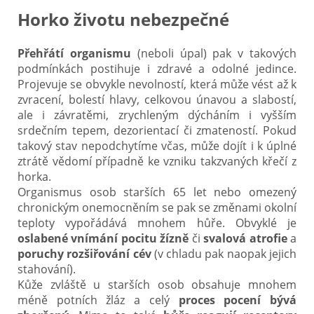
Horko životu nebezpečné
Přehřátí organismu
(neboli úpal) pak v takových
podmínkách postihuje i zdravé a odolné jedince.
Projevuje se obvykle nevolností, která může vést až k
zvracení, bolestí hlavy, celkovou únavou a slabostí,
ale i závratěmi, zrychleným dýcháním i vyšším
srdečním tepem, dezorientací či zmateností. Pokud
takový stav nepodchytíme včas, může dojít i k úplné
ztrátě vědomí případně ke vzniku takzvaných křečí z
horka.
Organismus osob starších 65 let nebo omezený
chronickým onemocněním se pak se změnami okolní
teploty vypořádává mnohem hůře. Obvyklé je
oslabené vnímání pocitu žízně
či
svalová atrofie
a
poruchy rozšiřování cév
(v chladu pak naopak jejich
stahování).
Kůže zvláště u starších osob obsahuje mnohem
méně potních žláz a celý
proces pocení bývá