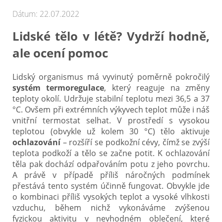
Elektrické vozíky
Dátum: 22.07.2022
Ostatné pomôcky
Lidské tělo v létě? Vydrží hodně,
Zdravotnícke prístroje
ale ocení pomoc
Požičovňa
Lidský organismus má vyvinutý poměrně pokročilý
systém termoregulace
, který reaguje na změny
Akcie a zľavy
teploty okolí. Udržuje stabilní teplotu mezi 36,5 a 37
°C. Ovšem při extrémních výkyvech teplot může i náš
vnitřní termostat selhat. V prostředí s vysokou
Všetko o nákupe
teplotou (obvykle už kolem 30 °C) tělo aktivuje
ochlazování
– rozšíří se podkožní cévy, čímž se zvýší
Najčastejšie otázky
teplota podkoží a tělo se začne potit. K ochlazování
těla pak dochází odpařováním potu z jeho povrchu.
O spoločnosti
A právě v případě příliš náročných podmínek
přestává tento systém účinně fungovat. Obvykle jde
Kontakt
o kombinaci příliš vysokých teplot a vysoké vlhkosti
vzduchu, během nichž vykonáváme zvýšenou
fyzickou aktivitu v nevhodném oblečení, které