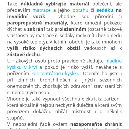
Také
důkladně vybírejte materiál
oblečení, ale
především
matrace
a jejího
potahu
či
sedáku
na
invalidní vozík
– vhodné jsou přírodní či
paropropustné materiály
, které umožní pokožce
dýchat a
zabrání
tak
proleženinám
(ostatně takové
vlastnosti by matrace či sedáky měly mít i bez ohledu
na vysoké teploty). V letním období je také mnohem
vyšší riziko dýchacích obtíží
vedoucích až k
zástavě dechu
.
U rizikových osob proto pravidelně sledujte
hladinu
kyslíku v krvi
a pokud je riziko vyšší, neváhejte s
pořízením
koncentrátoru kyslíku
. Oceníte ho jistě i
při zimních bronchitidách a jiných sezónních
onemocněních, zhoršujících zdravotní stav starších
či nemocných osob.
Vhodné je také vypnout všechna elektrická zařízení,
která aktuálně nejsou nezbytně důležitá a která svým
provozem dokážou ohřát místnost i o několik
stupňů.
V neposlední řadě ovšem
nezapomeňte chránit