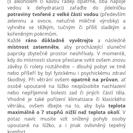
(s alkoholem či kávou raději opatrně, oba nápoje
vedou k dehydrataci) zařaďte do jídelníčku
potraviny tvořené z velké části vodou
(především
zeleninu a ovoce, netučné mléčné výrobky) a
vyhněte se těžkým, tučným či příliš sladkým a
kořeněným pokrmům.
Každé
ráno důkladně vyvětrejte
a následně
místnost zatemněte
, aby procházející sluneční
paprsky zbytečně prostor neohřívaly. V momentě,
kdy do místnosti slunce přestane svítit ovšem znovu
závěsy či rolety roztáhněte – dlouhý pobyt ve tmě
nebo příšeří by byl fyzickému i psychickému zdraví
škodlivý. Při větrání ovšem
opatrně na průvan
, ať
osobě upoutané na lůžko nezpůsobíte nachlazení
nebo nepříjemné bolesti zad či jiných částí těla.
Vhodné je také pořízení klimatizace či klasického
větráku, ovšem dbejte na to, aby byla
teplota
maximálně o 7 stupňů nižší
než teplota okolí
. V
potaz navíc musíte vzít snížený pohyb osoby
upoutané na lůžko, a i jinak ovlivněný tepelný
komfort.