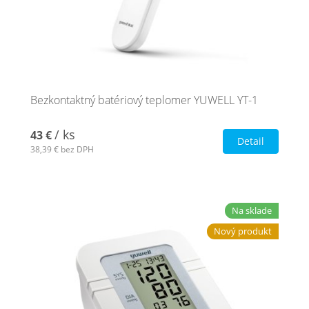
Bezkontaktný batériový teplomer YUWELL YT-1
/ ks
43 €
Detail
38,39 €
bez DPH
Na sklade
Nový produkt