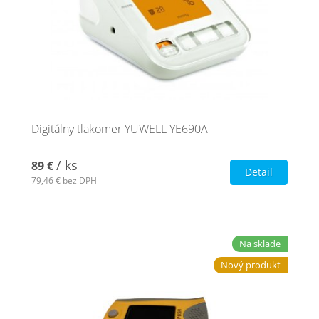
Digitálny tlakomer YUWELL YE690A
/ ks
89 €
Detail
79,46 €
bez DPH
Na sklade
Nový produkt