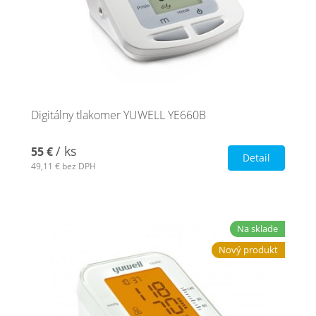
Digitálny tlakomer YUWELL YE660B
/ ks
55 €
Detail
49,11 €
bez DPH
Na sklade
Nový produkt