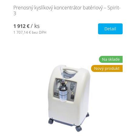
Prenosný kyslíkový koncentrátor batériový – Spirit-
3
/ ks
1 912 €
Detail
1 707,14 €
bez DPH
Na sklade
Nový produkt