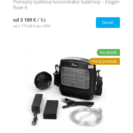
Prenosný kyslíkový koncentrátor batériový – Inogen
Rove 6
/ ks
od
3 109 €
Detail
od
2 775,89 €
bez DPH
Na sklade
Nový produkt