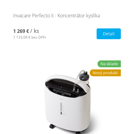
Invacare Perfecto II - Koncentrátor kyslíka
/ ks
1 269 €
Detail
1 133,04 €
bez DPH
Na sklade
Nový produkt