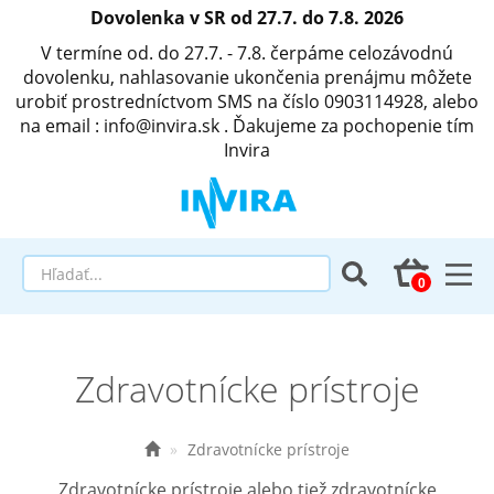
Dovolenka v SR od 27.7. do 7.8. 2026
V termíne od. do 27.7. - 7.8. čerpáme celozávodnú
dovolenku, nahlasovanie ukončenia prenájmu môžete
urobiť prostredníctvom SMS na číslo 0903114928, alebo
na email : info@invira.sk . Ďakujeme za pochopenie tím
Invira
Elektrické polohovacie postele
Zdravotnícke prístroje
Matrace a antidekubitné programy
Invalidné vozíky
Zdravotnícke prístroje
Zdravotnícke prístroje alebo tiež zdravotnícke