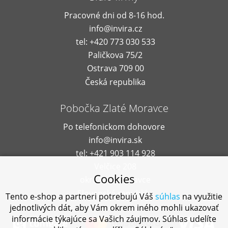
Pracovné dni od 8-16 hod.
info@invira.cz
tel: +420 773 030 533
Paličkova 75/2
Ostrava 709 00
Česká republika
Pobočka Zlaté Moravce
Po telefonickom dohovore
info@invira.sk
tel: +421 903 114 928
Velčice 208
Cookies
okr. Zlaté Moravce
Slovenská republika
Tento e-shop a partneri potrebujú Váš
súhlas
na využitie
jednotlivých dát, aby Vám okrem iného mohli ukazovať
informácie týkajúce sa Vašich záujmov. Súhlas udelíte