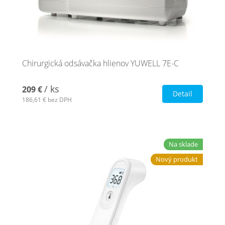
Chirurgická odsávačka hlienov YUWELL 7E-C
/ ks
209 €
Detail
186,61 €
bez DPH
Na sklade
Nový produkt