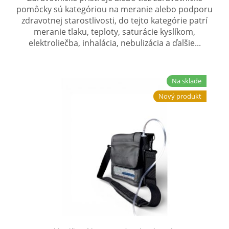
Elektrické vozíky
pomôcky sú kategóriou na meranie alebo podporu
zdravotnej starostlivosti, do tejto kategórie patrí
Ostatné pomôcky
meranie tlaku, teploty, saturácie kyslíkom,
elektroliečba, inhalácia, nebulizácia a ďalšie...
Zdravotnícke prístroje
Požičovňa
Na sklade
Nový produkt
Akcie a zľavy
Všetko o nákupe
Najčastejšie otázky
O spoločnosti
Kontakt