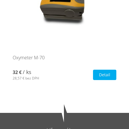
Oxymeter M-70
/ ks
32 €
Detail
28,57 €
bez DPH