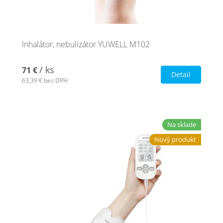
Inhalátor, nebulizátor YUWELL M102
/ ks
71 €
Detail
63,39 €
bez DPH
Na sklade
Nový produkt