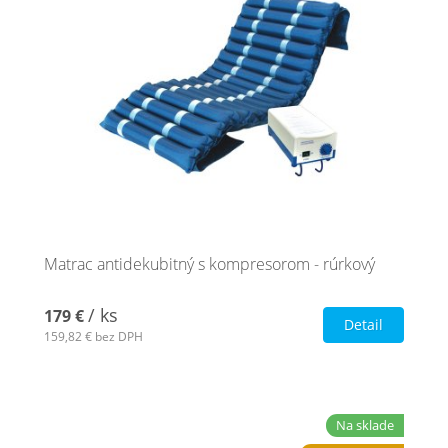
Matrac antidekubitný s kompresorom - rúrkový
/ ks
179 €
Detail
159,82 €
bez DPH
Na sklade