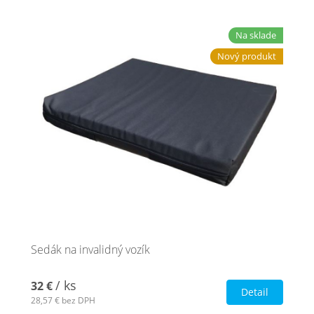
Na sklade
Nový produkt
Sedák na invalidný vozík
/ ks
32 €
Detail
28,57 €
bez DPH