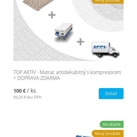
Nový produkt
TOP AKTIV - Matrac antidekubitný s kompresorom
+ DOPRAVA ZDARMA
/ ks
100 €
Detail
89,29 €
bez DPH
Na sklade
Nový produkt