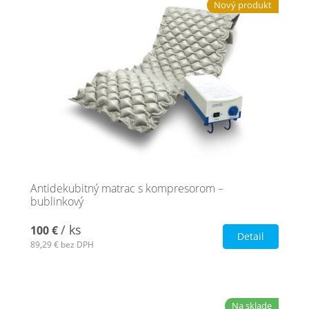
Nový produkt
Antidekubitný matrac s kompresorom –
bublinkový
/ ks
100 €
Detail
89,29 €
bez DPH
Na sklade