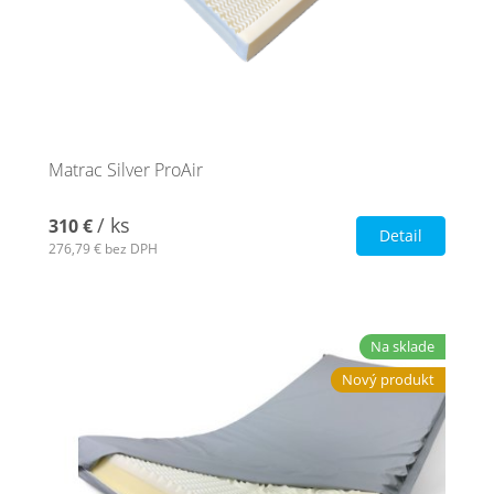
Matrac Silver ProAir
/ ks
310 €
Detail
276,79 €
bez DPH
Na sklade
Nový produkt