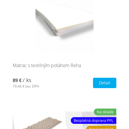
Matrac s textilným poťahom Reha
/ ks
89 €
Detail
79,46 €
bez DPH
Na sklade
Bezplatná doprava PPL