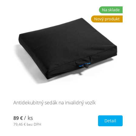
Na sklade
Nový produkt
Antidekubitný sedák na invalidný vozík
/ ks
89 €
Detail
79,46 €
bez DPH