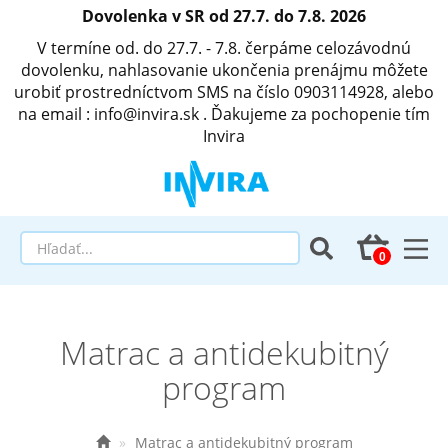
Dovolenka v SR od 27.7. do 7.8. 2026
V termíne od. do 27.7. - 7.8. čerpáme celozávodnú
dovolenku, nahlasovanie ukončenia prenájmu môžete
urobiť prostredníctvom SMS na číslo 0903114928, alebo
na email : info@invira.sk . Ďakujeme za pochopenie tím
Invira
Elektrické polohovacie postele
Matrac a antidekubitný
Matrace a antidekubitné programy
program
Invalidné vozíky
Matrac a antidekubitný program