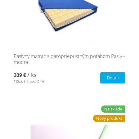
Pasívny matrac s paropriepustným poťahom Pasiv -
modrá
/ ks
209 €
Detail
186,61 €
bez DPH
Na sklade
Nový produkt