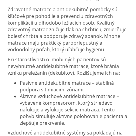
Elektrické vozíky
Zdravotné matrace a antidekubitné pomôcky sú
Ostatné pomôcky
kľúčové pre pohodlie a prevenciu zdravotných
komplikácií u dlhodobo ležiacich osôb. Kvalitný
zdravotný matrac znižuje tlak na chrbticu, zmierňuje
Zdravotnícke prístroje
bolesť chrbta a podporuje zdravý spánok. Mnohé
matrace majú praktický paropriepustný a
Požičovňa
vodoodolný poťah, ktorý uľahčuje hygienu.
Akcie a zľavy
Pri starostlivosti o imobilných pacientov sú
nevyhnutné antidekubitné matrace, ktoré bránia
vzniku preležanín (dekubitov). Rozlišujeme ich na:
Všetko o nákupe
Pasívne antidekubitné matrace – stabilná
Najčastejšie otázky
podpora s tlmiacimi zónami,
Aktívne vzduchové antidekubitné matrace –
vybavené kompresorom, ktorý striedavo
O spoločnosti
nafukuje a vyfukuje sekcie matraca. Tento
pohyb simuluje aktívne polohovanie pacienta a
Kontakt
zlepšuje prekrvenie.
Vzduchové antidekubitné systémy sa pokladajú na