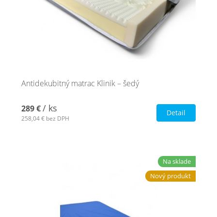
Antidekubitný matrac Klinik – šedý
/ ks
289 €
Detail
258,04 €
bez DPH
Na sklade
Nový produkt