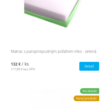
Matrac s paropriepustným poťahom Inko - zelená
/ ks
132 €
Detail
117,86 €
bez DPH
Na sklade
Nový produkt