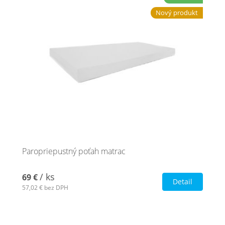
Nový produkt
Paropriepustný poťah matrac
/ ks
69 €
Detail
57,02 €
bez DPH