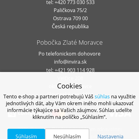
tel: +420 773 030 533
Paličkova 75/2
Ostrava 709 00
Česká republika
Pobočka Zlaté Moravce
Po telefonickom dohovore
info@invira.sk
tel: +421 903 114 928
Velčice 208
Cookies
okr. Zlaté Moravce
Slovenská republika
Tento e-shop a partneri potrebujú Váš
súhlas
na využitie
jednotlivých dát, aby Vám okrem iného mohli ukazovať
informácie týkajúce sa Vašich záujmov. Súhlas udelíte
kliknutím na políčko „Súhlasím“.
2026 © Invira - Predaj a prenájom zdravotnej
techniky a kompenzačných pomôcok
Súhlasím
Nesúhlasím
Nastavenia