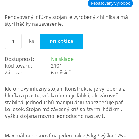
Repasovaný výrobok
Renovovaný infúzny stojan je vyrobený z hliníka a má
štyri háčiky na zavesenie.
ks
DO KOŠÍKA
Dostupnosť:
Na sklade
Kód tovaru:
2101
Záruka:
6 měsíců
Ide o nový infúzny stojan. Konštrukcia je vyrobená z
hliníka a plastu, vďaka čomu je ľahká, ale zároveň
stabilná. Jednoduchú manipuláciu zabezpečuje päť
koliesok. Stojan má závesný kríž so štyrmi háčikmi.
Výšku stojana možno jednoducho nastaviť.
Maximálna nosnosť na jeden hák 2,5 kg / výška 125 -