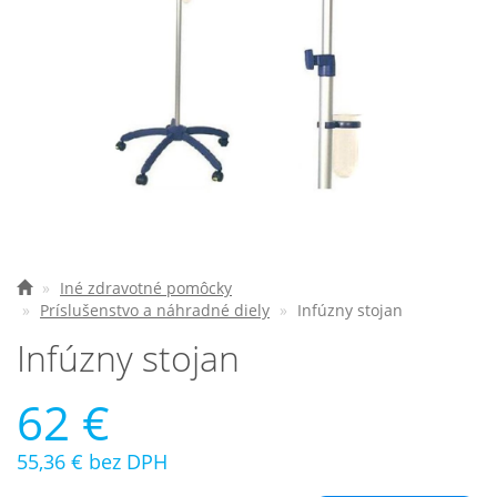
Elektrické vozíky
Ostatné pomôcky
Zdravotnícke prístroje
Požičovňa
Akcie a zľavy
Všetko o nákupe
Iné zdravotné pomôcky
Príslušenstvo a náhradné diely
Infúzny stojan
Najčastejšie otázky
Infúzny stojan
O spoločnosti
62 €
Kontakt
55,36 €
bez DPH