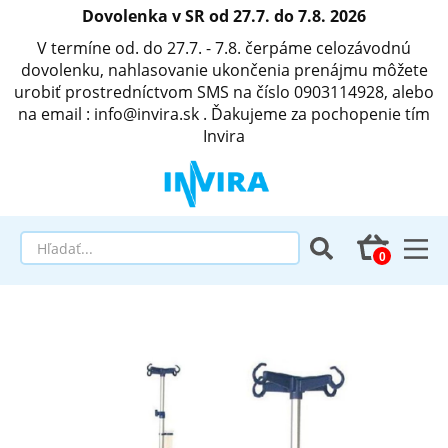
Dovolenka v SR od 27.7. do 7.8. 2026
V termíne od. do 27.7. - 7.8. čerpáme celozávodnú
dovolenku, nahlasovanie ukončenia prenájmu môžete
urobiť prostredníctvom SMS na číslo 0903114928, alebo
na email : info@invira.sk . Ďakujeme za pochopenie tím
Invira
Elektrické polohovacie postele
Matrace a antidekubitné programy
Invalidné vozíky