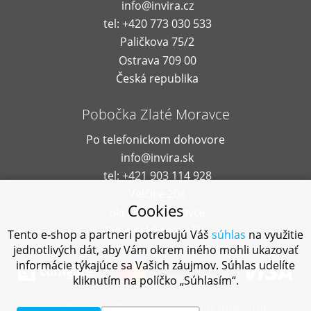
info@invira.cz
tel: +420 773 030 533
Paličkova 75/2
Ostrava 709 00
Česká republika
Pobočka Zlaté Moravce
Po telefonickom dohovore
info@invira.sk
tel: +421 903 114 928
Velčice 208
Cookies
okr. Zlaté Moravce
Slovenská republika
Tento e-shop a partneri potrebujú Váš
súhlas
na využitie
jednotlivých dát, aby Vám okrem iného mohli ukazovať
informácie týkajúce sa Vašich záujmov. Súhlas udelíte
kliknutím na políčko „Súhlasím“.
2026 © Invira - Predaj a prenájom zdravotnej