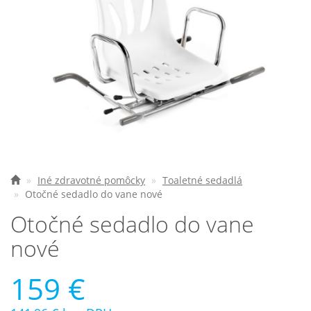
Elektrické vozíky
Ostatné pomôcky
Zdravotnícke prístroje
Požičovňa
Akcie a zľavy
Všetko o nákupe
Iné zdravotné pomôcky
Toaletné sedadlá
Otočné sedadlo do vane nové
Najčastejšie otázky
Otočné sedadlo do vane
O spoločnosti
nové
Kontakt
159 €