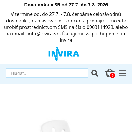
Dovolenka v SR od 27.7. do 7.8. 2026
V termíne od. do 27.7. - 7.8. čerpáme celozávodnú
dovolenku, nahlasovanie ukončenia prenájmu môžete
urobiť prostredníctvom SMS na číslo 0903114928, alebo
na email : info@invira.sk . Ďakujeme za pochopenie tím
Invira
Elektrické polohovacie postele
Matrace a antidekubitné programy
Invalidné vozíky