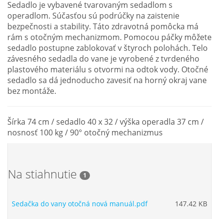
Sedadlo je vybavené tvarovaným sedadlom s
operadlom. Súčasťou sú podrúčky na zaistenie
bezpečnosti a stability. Táto zdravotná pomôcka má
rám s otočným mechanizmom. Pomocou páčky môžete
sedadlo postupne zablokovať v štyroch polohách. Telo
závesného sedadla do vane je vyrobené z tvrdeného
plastového materiálu s otvormi na odtok vody. Otočné
sedadlo sa dá jednoducho zavesiť na horný okraj vane
bez montáže.
Šírka 74 cm / sedadlo 40 x 32 / výška operadla 37 cm /
nosnosť 100 kg / 90° otočný mechanizmus
Na stiahnutie
1
Sedačka do vany otočná nová manuál.pdf
147.42 KB