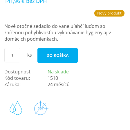
141,96 €
bez DPH
Nový produkt
Nové otočné sedadlo do vane uľahčí ľuďom so
zníženou pohyblivosťou vykonávanie hygieny aj v
domácich podmienkach.
ks
DO KOŠÍKA
Dostupnosť:
Na sklade
Kód tovaru:
1510
Záruka:
24 měsíců