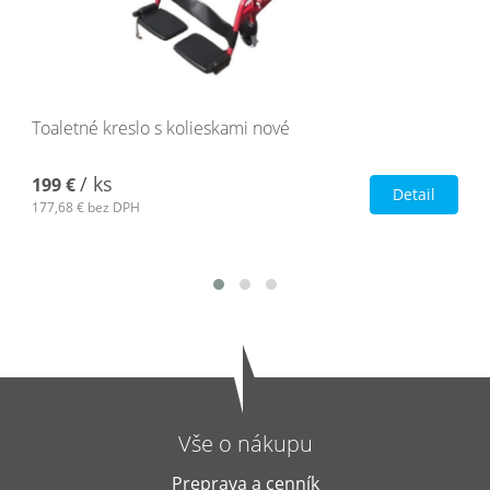
Toaletné kreslo s kolieskami nové
/ ks
199 €
Detail
177,68 €
bez DPH
Vše o nákupu
Preprava a cenník