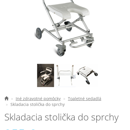
Elektrické vozíky
Ostatné pomôcky
Zdravotnícke prístroje
Požičovňa
Akcie a zľavy
Všetko o nákupe
Najčastejšie otázky
O spoločnosti
Iné zdravotné pomôcky
Toaletné sedadlá
Skladacia stolička do sprchy
Kontakt
Skladacia stolička do sprchy