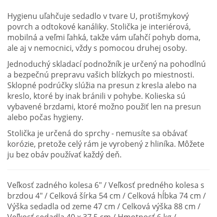
Hygienu uľahčuje sedadlo v tvare U, protišmykový
povrch a odtokové kanáliky. Stolička je interiérová,
mobilná a veľmi ľahká, takže vám uľahčí pohyb doma,
ale aj v nemocnici, vždy s pomocou druhej osoby.
Jednoduchý skladací podnožník je určený na pohodlnú
a bezpečnú prepravu vašich blízkych po miestnosti.
Sklopné podrúčky slúžia na presun z kresla alebo na
kreslo, ktoré by inak bránili v pohybe. Kolieska sú
vybavené brzdami, ktoré možno použiť len na presun
alebo počas hygieny.
Stolička je určená do sprchy - nemusíte sa obávať
korózie, pretože celý rám je vyrobený z hliníka. Môžete
ju bez obáv používať každý deň.
Veľkosť zadného kolesa 6" / Veľkosť predného kolesa s
brzdou 4" / Celková šírka 54 cm / Celková hĺbka 74 cm /
Výška sedadla od zeme 47 cm / Celková výška 88 cm /