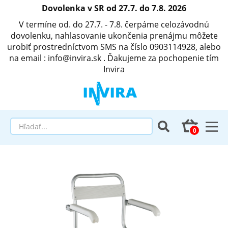
Dovolenka v SR od 27.7. do 7.8. 2026
V termíne od. do 27.7. - 7.8. čerpáme celozávodnú
dovolenku, nahlasovanie ukončenia prenájmu môžete
urobiť prostredníctvom SMS na číslo 0903114928, alebo
na email : info@invira.sk . Ďakujeme za pochopenie tím
Invira
Elektrické polohovacie postele
Matrace a antidekubitné programy
Invalidné vozíky