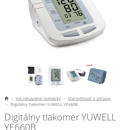
Elektrické vozíky
Ostatné pomôcky
Zdravotnícke prístroje
Požičovňa
Akcie a zľavy
Všetko o nákupe
Najčastejšie otázky
O spoločnosti
Iné zdravotné pomôcky
Starostlivosť o zdravie
Digitálny tlakomer YUWELL YE660B
Kontakt
Digitálny tlakomer YUWELL
YE660B