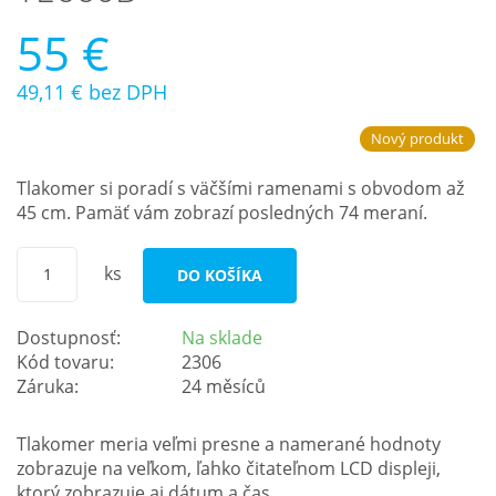
55 €
49,11 €
bez DPH
Nový produkt
Tlakomer si poradí s väčšími ramenami s obvodom až
45 cm. Pamäť vám zobrazí posledných 74 meraní.
ks
DO KOŠÍKA
Dostupnosť:
Na sklade
Kód tovaru:
2306
Záruka:
24 měsíců
Tlakomer meria veľmi presne a namerané hodnoty
zobrazuje na veľkom, ľahko čitateľnom LCD displeji,
ktorý zobrazuje aj dátum a čas.