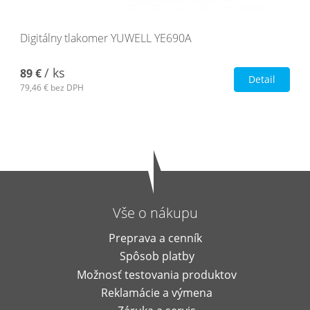
Digitálny tlakomer YUWELL YE690A
/ ks
89 €
Detail
79,46 €
bez DPH
Vše o nákupu
Preprava a cenník
Spôsob platby
Možnosť testovania produktov
Reklamácie a výmena