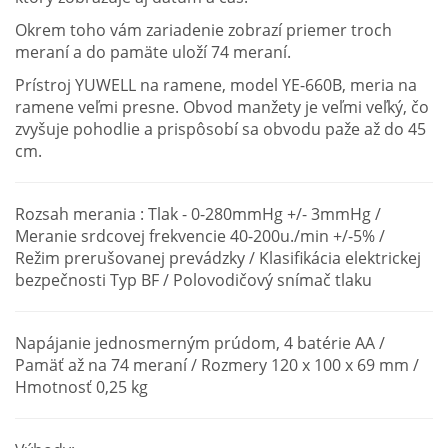
Okrem toho vám zariadenie zobrazí priemer troch
meraní a do pamäte uloží 74 meraní.
Prístroj YUWELL na ramene, model YE-660B, meria na
ramene veľmi presne. Obvod manžety je veľmi veľký, čo
zvyšuje pohodlie a prispôsobí sa obvodu paže až do 45
cm.
Rozsah merania : Tlak - 0-280mmHg +/- 3mmHg /
Meranie srdcovej frekvencie 40-200u./min +/-5% /
Režim prerušovanej prevádzky / Klasifikácia elektrickej
bezpečnosti Typ BF / Polovodičový snímač tlaku
Napájanie jednosmerným prúdom, 4 batérie AA /
Pamäť až na 74 meraní / Rozmery 120 x 100 x 69 mm /
Hmotnosť 0,25 kg