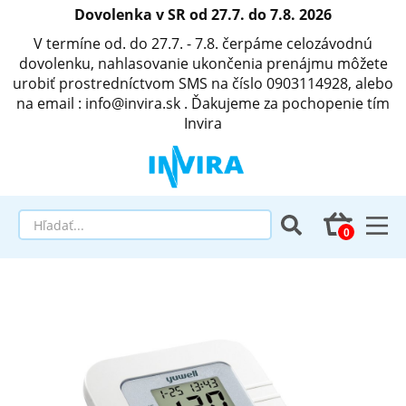
Dovolenka v SR od 27.7. do 7.8. 2026
V termíne od. do 27.7. - 7.8. čerpáme celozávodnú
dovolenku, nahlasovanie ukončenia prenájmu môžete
urobiť prostredníctvom SMS na číslo 0903114928, alebo
na email : info@invira.sk . Ďakujeme za pochopenie tím
Invira
Elektrické polohovacie postele
Matrace a antidekubitné programy
Invalidné vozíky