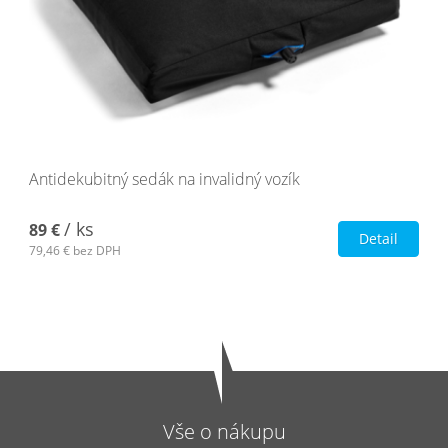
Antidekubitný sedák na invalidný vozík
/ ks
89 €
Detail
79,46 €
bez DPH
Vše o nákupu