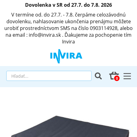
Dovolenka v SR od 27.7. do 7.8. 2026
V termíne od. do 27.7. - 7.8. čerpáme celozávodnú
dovolenku, nahlasovanie ukončenia prenájmu môžete
urobiť prostredníctvom SMS na číslo 0903114928, alebo
na email : info@invira.sk . Ďakujeme za pochopenie tím
Invira
Elektrické polohovacie postele
Matrace a antidekubitné programy
Invalidné vozíky