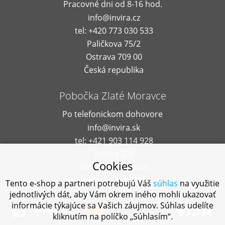
Pracovné dni od 8-16 hod.
info@invira.cz
tel: +420 773 030 533
Paličkova 75/2
Ostrava 709 00
Česká republika
Pobočka Zlaté Moravce
Po telefonickom dohovore
info@invira.sk
tel: +421 903 114 928
Velčice 208
Cookies
okr. Zlaté Moravce
Slovenská republika
Tento e-shop a partneri potrebujú Váš
súhlas
na využitie
jednotlivých dát, aby Vám okrem iného mohli ukazovať
informácie týkajúce sa Vašich záujmov. Súhlas udelíte
kliknutím na políčko „Súhlasím“.