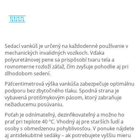
Sedací vankúš je určený na každodenné používanie v
mechanických invalidných vozíkoch. Vďaka
polyuretánovej pene sa prispôsobí tvaru tela a
rovnomerne rozloží záťaž, čím zvyšuje pohodlie aj pri
dlhodobom sedení.
Päťcentimetrová výška vankúša zabezpečuje optimálnu
podporu bez zbytočného tlaku. Spodná strana je
vybavená protišmykovým pásom, ktorý zabraňuje
nežiaducemu posúvaniu.
Poťah je odnímateľný, dezinfikovateľný a možno ho
prať pri teplote 40 °C. Vhodný aj pre starších ľudí a
osoby s obmedzenou pohyblivosťou. V ponuke nájdete
aj antidekubitné sedáky – ak potrebujete vyššiu mieru