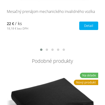
Mesačný prenájom mechanického invalidného vozíka
/ ks
22 €
Detail
18,18 €
bez DPH
Podobné produkty
Na sklade
Nový produkt