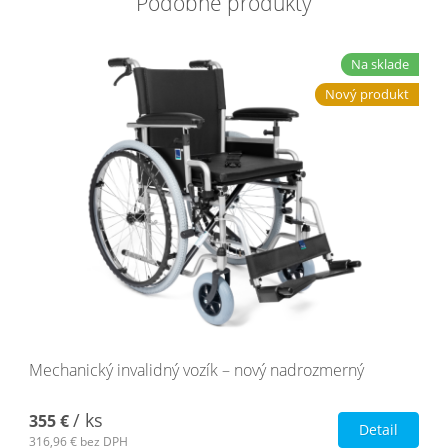
Podobné produkty
Na sklade
Nový produkt
Mechanický invalidný vozík – nový nadrozmerný
/ ks
355 €
Detail
316,96 €
bez DPH