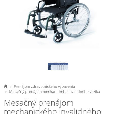
Elektrické vozíky
Ostatné pomôcky
Zdravotnícke prístroje
Požičovňa
Akcie a zľavy
Všetko o nákupe
Najčastejšie otázky
O spoločnosti
Prenájom zdravotníckeho vybavenia
Mesačný prenájom mechanického invalidného vozíka
Kontakt
Mesačný prenájom
mechanického invalidného