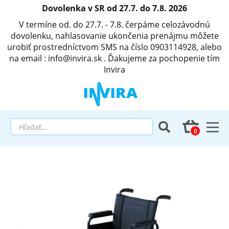
Dovolenka v SR od 27.7. do 7.8. 2026
V termíne od. do 27.7. - 7.8. čerpáme celozávodnú
dovolenku, nahlasovanie ukončenia prenájmu môžete
urobiť prostredníctvom SMS na číslo 0903114928, alebo
na email : info@invira.sk . Ďakujeme za pochopenie tím
Invira
Elektrické polohovacie postele
Matrace a antidekubitné programy
Invalidné vozíky