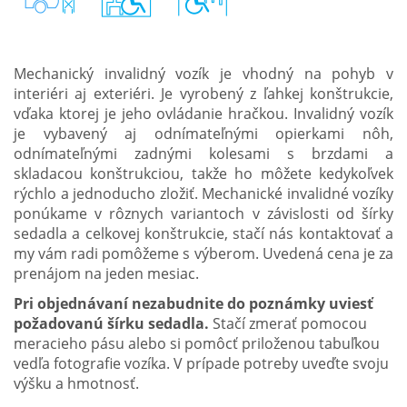
Mechanický invalidný vozík je vhodný na pohyb v
interiéri aj exteriéri. Je vyrobený z ľahkej konštrukcie,
vďaka ktorej je jeho ovládanie hračkou. Invalidný vozík
je vybavený aj odnímateľnými opierkami nôh,
odnímateľnými zadnými kolesami s brzdami a
skladacou konštrukciou, takže ho môžete kedykoľvek
rýchlo a jednoducho zložiť. Mechanické invalidné vozíky
ponúkame v rôznych variantoch v závislosti od šírky
sedadla a celkovej konštrukcie, stačí nás kontaktovať a
my vám radi pomôžeme s výberom. Uvedená cena je za
prenájom na jeden mesiac.
Pri objednávaní nezabudnite do poznámky uviesť
požadovanú šírku sedadla.
Stačí zmerať pomocou
meracieho pásu alebo si pomôcť priloženou tabuľkou
vedľa fotografie vozíka. V prípade potreby uveďte svoju
výšku a hmotnosť.