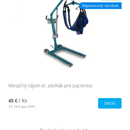
Repasovaný výrobok
Mesačný nájom el. zdvihák pre pacientov
/ ks
45 €
Detail
37,19 €
bez DPH