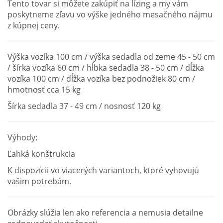
Tento tovar si môžete zakúpiť na lízing a my vám
poskytneme zľavu vo výške jedného mesačného nájmu
z kúpnej ceny.
Výška vozíka 100 cm / výška sedadla od zeme 45 - 50 cm
/ šírka vozíka 60 cm / hĺbka sedadla 38 - 50 cm / dĺžka
vozíka 100 cm / dĺžka vozíka bez podnožiek 80 cm /
hmotnosť cca 15 kg
Šírka sedadla 37 - 49 cm / nosnosť 120 kg
Výhody:
Ľahká konštrukcia
K dispozícii vo viacerých variantoch, ktoré vyhovujú
vašim potrebám.
Obrázky slúžia len ako referencia a nemusia detailne