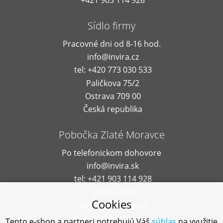
+421 903 114 928
Sídlo firmy
Pracovné dni od 8-16 hod.
info@invira.cz
tel: +420 773 030 533
Paličkova 75/2
Ostrava 709 00
Česká republika
Pobočka Zlaté Moravce
Po telefonickom dohovore
info@invira.sk
tel: +421 903 114 928
Velčice 208
Cookies
okr. Zlaté Moravce
Slovenská republika
Tento e-shop a partneri potrebujú Váš
súhlas
na využitie