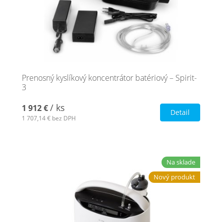
Prenosný kyslíkový koncentrátor batériový – Spirit-
3
/ ks
1 912 €
Detail
1 707,14 €
bez DPH
Na sklade
Nový produkt