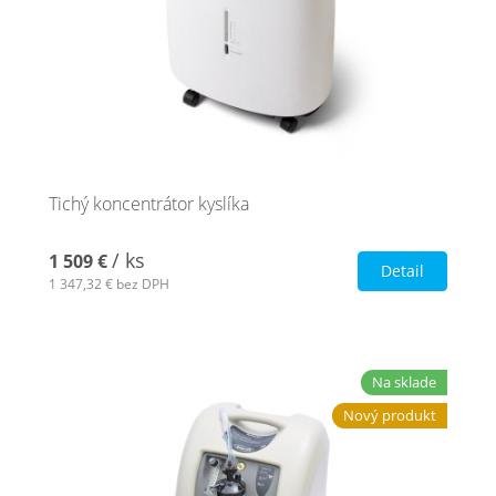
Tichý koncentrátor kyslíka
/ ks
1 509 €
Detail
1 347,32 €
bez DPH
Na sklade
Nový produkt