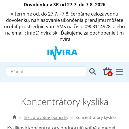
Dovolenka v SR od 27.7. do 7.8. 2026
V termíne od. do 27.7. - 7.8. čerpáme celozávodnú
dovolenku, nahlasovanie ukončenia prenájmu môžete
urobiť prostredníctvom SMS na číslo 0903114928, alebo
na email : info@invira.sk . Ďakujeme za pochopenie tím
Invira
Elektrické polohovacie postele
Koncentrátory kyslíka
Matrace a antidekubitné programy
Invalidné vozíky
Iné zdravotné pomôcky
Koncentrátory kyslíka
Kyslíkové koncentrátory podporujú voľné a menej