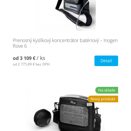
Prenosný kyslíkový koncentrátor batériový – Inogen
Rove 6
/ ks
od
3 109 €
Detail
od
2 775,89 €
bez DPH
Na sklade
Nový produkt