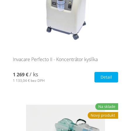
Invacare Perfecto II - Koncentrátor kyslíka
/ ks
1 269 €
Detail
1 133,04 €
bez DPH
Na sklade
Nový produkt