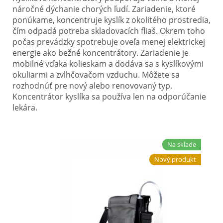
Elektrické vozíky
náročné dýchanie chorých ľudí. Zariadenie, ktoré
ponúkame, koncentruje kyslík z okolitého prostredia,
Ostatné pomôcky
čím odpadá potreba skladovacích fliaš. Okrem toho
počas prevádzky spotrebuje oveľa menej elektrickej
Zdravotnícke prístroje
energie ako bežné koncentrátory. Zariadenie je
mobilné vďaka kolieskam a dodáva sa s kyslíkovými
Požičovňa
okuliarmi a zvlhčovačom vzduchu. Môžete sa
rozhodnúť pre nový alebo renovovaný typ.
Koncentrátor kyslíka sa používa len na odporúčanie
Akcie a zľavy
lekára.
Všetko o nákupe
Najčastejšie otázky
Na sklade
Nový produkt
O spoločnosti
Kontakt