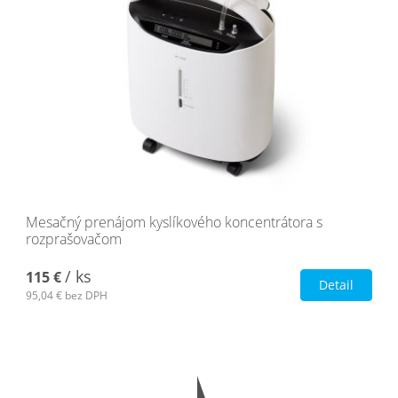
Mesačný prenájom kyslíkového koncentrátora s
rozprašovačom
/ ks
115 €
Detail
95,04 €
bez DPH