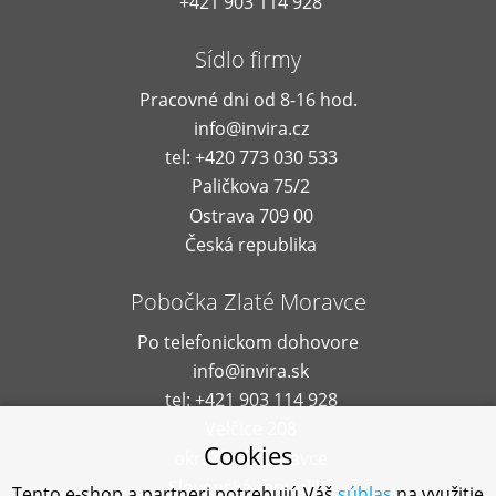
+421 903 114 928
Sídlo firmy
Pracovné dni od 8-16 hod.
info@invira.cz
tel: +420 773 030 533
Paličkova 75/2
Ostrava 709 00
Česká republika
Pobočka Zlaté Moravce
Po telefonickom dohovore
info@invira.sk
tel: +421 903 114 928
Velčice 208
Cookies
okr. Zlaté Moravce
Slovenská republika
Tento e-shop a partneri potrebujú Váš
súhlas
na využitie