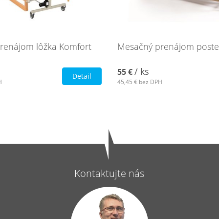
renájom lôžka Komfort
Mesačný prenájom poste
/ ks
55 €
Detail
H
45,45 €
bez DPH
Kontaktujte nás