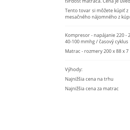
tvrdosť matraca. Cena je uve
Tento tovar si môžete kúpiť 
mesačného nájomného z kúpn
Kompresor - napájanie 220 - 2
40-100 mmhg / časový cyklus 
Matrac - rozmery 200 x 88 x 7
Výhody:
Najnižšia cena na trhu
Najnižšia cena za matrac