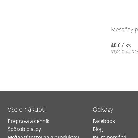
Mesačný p
/ ks
40 €
33,06 €
bez DP
Vše o nákupu
Odkazy
Preprava a cenník
Facebook
Spôsob platby
Blog
Možnosť testovania produktov
Invira pomáhá