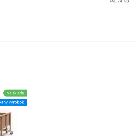
140.74 KB
Na sklade
vaný výrobok