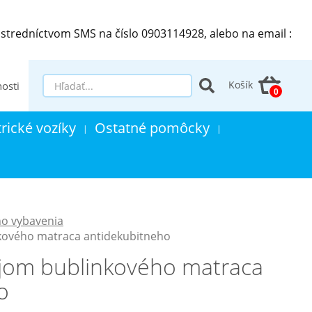
stredníctvom SMS na číslo 0903114928, alebo na email :
Košík
osti
trické vozíky
Ostatné pomôcky
|
|
o vybavenia
kového matraca antidekubitneho
jom bublinkového matraca
o