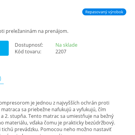
Repasovaný výrobok
oti preležaninám na prenájom.
Dostupnosť:
Na sklade
Kód tovaru:
2207
kompresorom je jednou z najvyšších ochrán proti
i matraca sa priebežne nafukujú a vyfukujú, čím
 a 2. stupňa. Tento matrac sa umiestňuje na bežný
ho materiálu, vďaka čomu je prakticky bezúdržbový.
 tichú prevádzku. Pomocou neho možno nastaviť