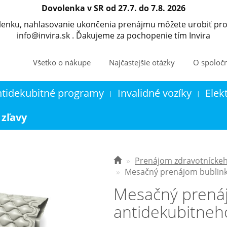
Dovolenka v SR od 27.7. do 7.8. 2026
olenku, nahlasovanie ukončenia prenájmu môžete urobiť pro
info@invira.sk . Ďakujeme za pochopenie tím Invira
Všetko o nákupe
Najčastejšie otázky
O spoločn
ntidekubitné programy
Invalidné vozíky
Elek
|
|
Kontakt
Košík
 zľavy
Prenájom zdravotníckeh
Mesačný prenájom bublin
Mesačný prená
antidekubitneh