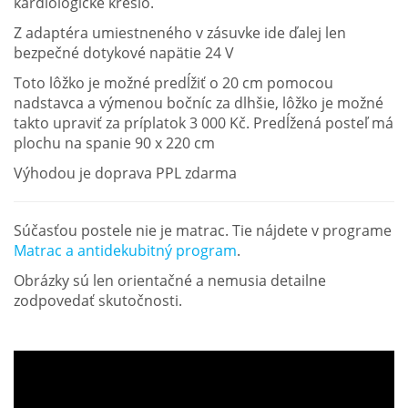
kardiologické kreslo.
Z adaptéra umiestneného v zásuvke ide ďalej len
bezpečné dotykové napätie 24 V
Toto lôžko je možné predĺžiť o 20 cm pomocou
nadstavca a výmenou bočníc za dlhšie, lôžko je možné
takto upraviť za príplatok 3 000 Kč. Predĺžená posteľ má
plochu na spanie 90 x 220 cm
Výhodou je doprava PPL zdarma
Súčasťou postele nie je matrac. Tie nájdete v programe
Matrac a antidekubitný program
.
Obrázky sú len orientačné a nemusia detailne
zodpovedať skutočnosti.