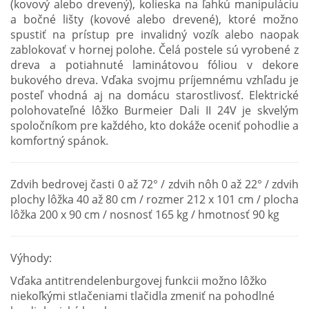
(kovový alebo drevený), kolieska na ľahkú manipuláciu
a bočné lišty (kovové alebo drevené), ktoré možno
spustiť na prístup pre invalidný vozík alebo naopak
zablokovať v hornej polohe. Čelá postele sú vyrobené z
dreva a potiahnuté laminátovou fóliou v dekore
bukového dreva. Vďaka svojmu príjemnému vzhľadu je
posteľ vhodná aj na domácu starostlivosť. Elektrické
polohovateľné lôžko Burmeier Dali II 24V je skvelým
spoločníkom pre každého, kto dokáže oceniť pohodlie a
komfortný spánok.
Zdvih bedrovej časti 0 až 72° / zdvih nôh 0 až 22° / zdvih
plochy lôžka 40 až 80 cm / rozmer 212 x 101 cm / plocha
lôžka 200 x 90 cm / nosnosť 165 kg / hmotnosť 90 kg
Výhody:
Vďaka antitrendelenburgovej funkcii možno lôžko
niekoľkými stlačeniami tlačidla zmeniť na pohodlné