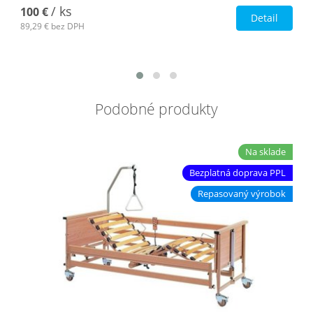
/ ks
100 €
Detail
89,29 €
bez DPH
Podobné produkty
Na sklade
Bezplatná doprava PPL
Repasovaný výrobok