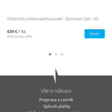
Elektrická polohovateľná posteľ - Burmeier Dali I 4fx
/ ks
639 €
Detail
570,54 €
bez DPH
Vše o nákupu
Preprava a cenník
Spôsob platby