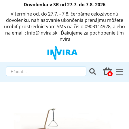
Dovolenka v SR od 27.7. do 7.8. 2026
V termíne od. do 27.7. - 7.8. čerpáme celozávodnú
dovolenku, nahlasovanie ukončenia prenájmu môžete
urobiť prostredníctvom SMS na číslo 0903114928, alebo
na email : info@invira.sk . Ďakujeme za pochopenie tím
Invira
Elektrické polohovacie postele
Matrace a antidekubitné programy
Invalidné vozíky