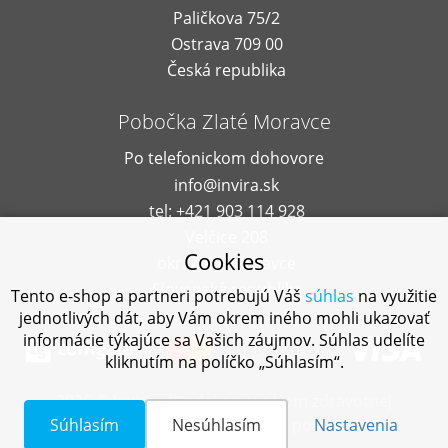
Paličkova 75/2
Ostrava 709 00
Česká republika
Pobočka Zlaté Moravce
Po telefonickom dohovore
info@invira.sk
tel: +421 903 114 928
Velčice 208
Cookies
okr. Zlaté Moravce
Slovenská republika
Tento e-shop a partneri potrebujú Váš
súhlas
na využitie
jednotlivých dát, aby Vám okrem iného mohli ukazovať
informácie týkajúce sa Vašich záujmov. Súhlas udelíte
kliknutím na políčko „Súhlasím“.
2026 © Invira - Predaj a prenájom zdravotnej
Súhlasím
Nesúhlasím
Nastavenia
techniky a kompenzačných pomôcok