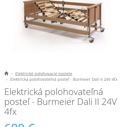
Elektrické vozíky
Ostatné pomôcky
Zdravotnícke prístroje
Požičovňa
Akcie a zľavy
Všetko o nákupe
Elektrické polohovacie postele
Elektrická polohovateľná posteľ - Burmeier Dali II 24V 4fx
Najčastejšie otázky
Elektrická polohovateľná
O spoločnosti
posteľ - Burmeier Dali II 24V
4fx
Kontakt