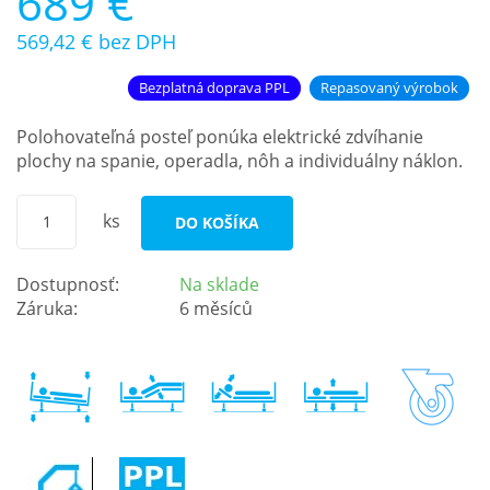
689 €
569,42 €
bez DPH
Bezplatná doprava PPL
Repasovaný výrobok
Polohovateľná posteľ ponúka elektrické zdvíhanie
plochy na spanie, operadla, nôh a individuálny náklon.
ks
DO KOŠÍKA
Dostupnosť:
Na sklade
Záruka:
6 měsíců