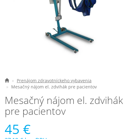
Elektrické vozíky
Ostatné pomôcky
Zdravotnícke prístroje
Požičovňa
Akcie a zľavy
Všetko o nákupe
Prenájom zdravotníckeho vybavenia
Mesačný nájom el. zdvihák pre pacientov
Najčastejšie otázky
Mesačný nájom el. zdvihák
O spoločnosti
pre pacientov
Kontakt
45 €