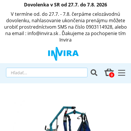
Dovolenka v SR od 27.7. do 7.8. 2026
V termíne od. do 27.7. - 7.8. čerpáme celozávodnú
dovolenku, nahlasovanie ukončenia prenájmu môžete
urobiť prostredníctvom SMS na číslo 0903114928, alebo
na email : info@invira.sk . Ďakujeme za pochopenie tím
Invira
Elektrické polohovacie postele
Matrace a antidekubitné programy
Invalidné vozíky