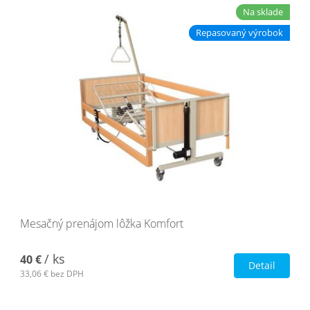
Na sklade
Repasovaný výrobok
Mesačný prenájom lôžka Komfort
/ ks
40 €
Detail
33,06 €
bez DPH