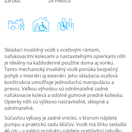
Záruka:
24 měsíců
Skladací invalidný vozík s oceľovým rámom,
nafukovacími kolesami a nastaviteľnými opierkami nôh
je ideálny na každodenné použitie doma aj vonku.
Tento mechanický invalidný vozík ponúka bezpečný
pohyb v interiéri aj exteriéri. Jeho skladacia oceľová
konštrukcia umožňuje jednoduchú manipuláciu a
prevoz. Veľkou výhodou sú odnímateľné zadné
nafukovacie kolesá a odolné gumové predné kolieska.
Opierky nôh sú výškovo nastaviteľné, sklopné a
odnímateľné.
Súčasťou výbavy je zadné vrecko, v ktorom nájdete
pumpu a praktickú sadu kľúčov. Vozík má šírku sedadla
46 cm – v galérii produktu nájdete prehľadnú tabuľku,