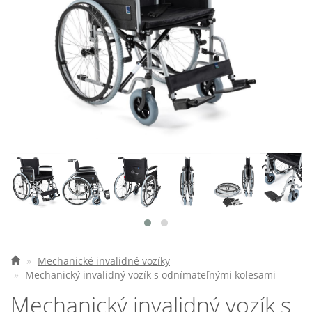
Elektrické vozíky
Ostatné pomôcky
Zdravotnícke prístroje
Požičovňa
Akcie a zľavy
Všetko o nákupe
Najčastejšie otázky
O spoločnosti
Mechanické invalidné vozíky
Kontakt
Mechanický invalidný vozík s odnímateľnými kolesami
Mechanický invalidný vozík s