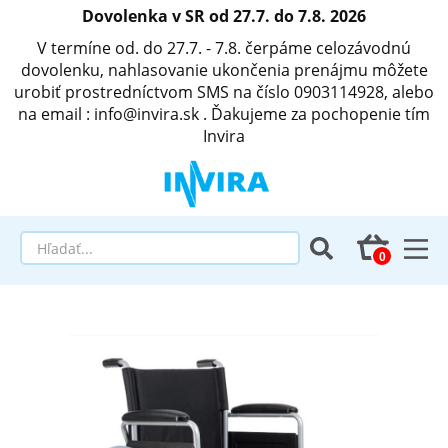
Dovolenka v SR od 27.7. do 7.8. 2026
V termíne od. do 27.7. - 7.8. čerpáme celozávodnú
dovolenku, nahlasovanie ukončenia prenájmu môžete
urobiť prostredníctvom SMS na číslo 0903114928, alebo
na email : info@invira.sk . Ďakujeme za pochopenie tím
Invira
Elektrické polohovacie postele
Matrace a antidekubitné programy
Invalidné vozíky