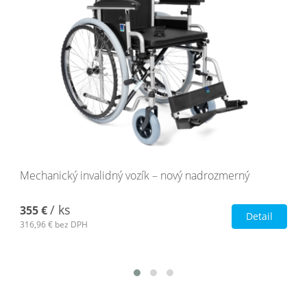
Mechanický invalidný vozík – nový nadrozmerný
/ ks
355 €
Detail
316,96 €
bez DPH