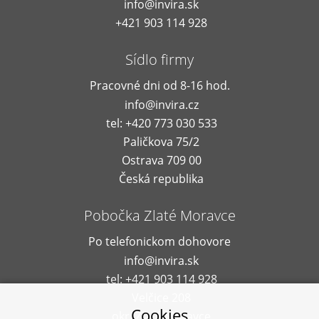
info@invira.sk
+421 903 114 928
Sídlo firmy
Pracovné dni od 8-16 hod.
info@invira.cz
tel: +420 773 030 533
Paličkova 75/2
Ostrava 709 00
Česká republika
Pobočka Zlaté Moravce
Po telefonickom dohovore
info@invira.sk
tel: +421 903 114 928
Velčice 208
Cookies
okr. Zlaté Moravce