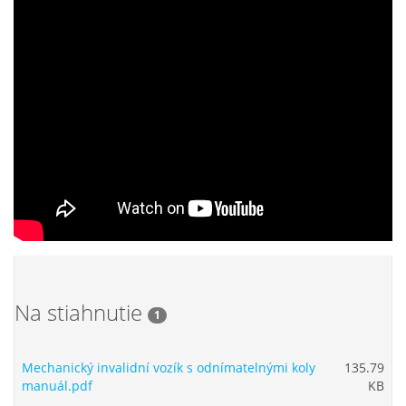
Na stiahnutie
1
Mechanický invalidní vozík s odnímatelnými koly
135.79
manuál.pdf
KB