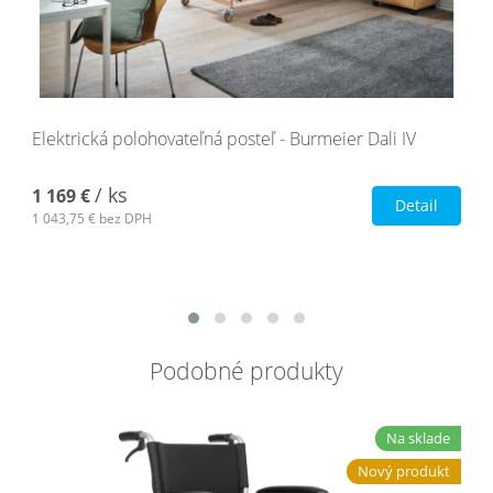
Elektrická polohovateľná posteľ - Burmeier Dali IV
/ ks
1 169 €
Detail
1 043,75 €
bez DPH
Podobné produkty
Na sklade
Nový produkt