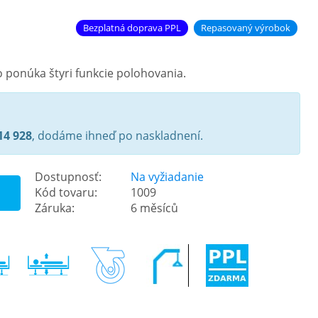
Bezplatná doprava PPL
Repasovaný výrobok
o ponúka štyri funkcie polohovania.
14 928
, dodáme ihneď po naskladnení.
Dostupnosť:
Na vyžiadanie
Kód tovaru:
1009
Záruka:
6 měsíců