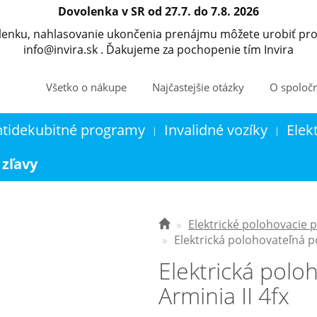
Dovolenka v SR od 27.7. do 7.8. 2026
olenku, nahlasovanie ukončenia prenájmu môžete urobiť pro
info@invira.sk . Ďakujeme za pochopenie tím Invira
Všetko o nákupe
Najčastejšie otázky
O spoločn
ntidekubitné programy
Invalidné vozíky
Elek
|
|
Kontakt
Košík
 zľavy
Elektrické polohovacie 
Elektrická polohovateľná po
Elektrická polo
Arminia II 4fx