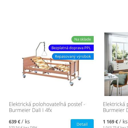
Na sklade
Bezplatná doprava PPL
Repasovaný výrobok
Elektrická polohovateľná posteľ -
Elektrická
Burmeier Dali I 4fx
Burmeier D
/ ks
/ ks
639 €
1 169 €
Detail
570,54 €
bez DPH
1 043,75 €
bez 