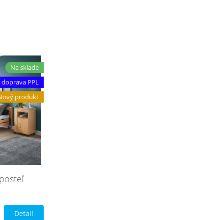
Na sklade
 doprava PPL
Nový produkt
posteľ -
Detail