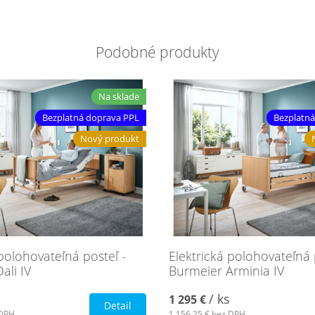
Podobné produkty
Na sklade
Bezplatná doprava PPL
Bezplatná
Nový produkt
 polohovateľná posteľ -
Elektrická polohovateľná 
ali IV
Burmeier Arminia IV
/ ks
1 295 €
Detail
DPH
1 156,25 €
bez DPH