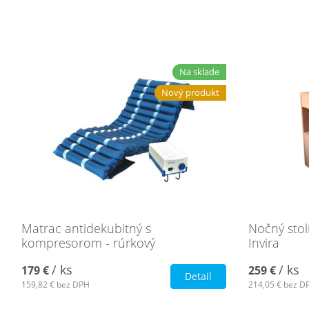
Na sklade
Nový produkt
Matrac antidekubitný s
Nočný stol
kompresorom - rúrkový
Invira
/ ks
/ ks
179 €
259 €
Detail
159,82 €
bez DPH
214,05 €
bez D