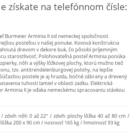
e získate na telefónnom čísle:
eľ Burmeier Arminia II od nemeckej spoločnosti
ejšou posteľou v našej ponuke. Kovová konštrukcia
iahnutá drevom v dekore buk, čo pôsobí príjemným
u starostlivosť. Polohovateľná posteľ Arminia ponúka
opierky, nôh a výšky lôžkovej plochy, ktorú možno tiež
lonu, tzv. antitrendelenburgovej polohy, na lepšie
Súčasťou postele je aj hrazda, bočné zábrany a drevený
tavenia tuhosti lamiel v oblasti zadku. Elektrická
r Arminia II je vďaka nemeckému spracovaniu stávkou
 / zdvih nôh 0 až 22° / zdvih plochy lôžka 40 až 80 cm /
lôžka 200 x 90 cm / nosnosť 165 kg / hmotnosť 93 kg