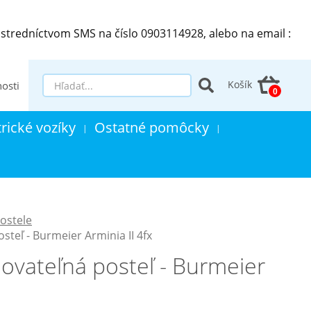
stredníctvom SMS na číslo 0903114928, alebo na email :
Košík
osti
trické vozíky
Ostatné pomôcky
|
|
postele
steľ - Burmeier Arminia II 4fx
hovateľná posteľ - Burmeier