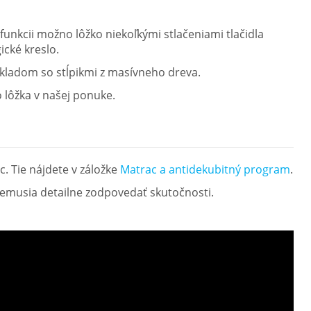
unkcii možno lôžko niekoľkými stlačeniami tlačidla
ické kreslo.
kladom so stĺpikmi z masívneho dreva.
lôžka v našej ponuke.
c. Tie nájdete v záložke
Matrac a antidekubitný program
.
nemusia detailne zodpovedať skutočnosti.