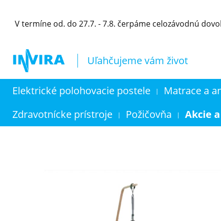
V termíne od. do 27.7. - 7.8. čerpáme celozávodnú dov
Uľahčujeme vám život
Elektrické polohovacie postele
Matrace a a
|
Zdravotnícke prístroje
Požičovňa
Akcie a
|
|