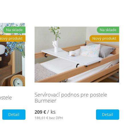
Na sklade
Na sklade
Nový produkt
Nový produkt
Servírovací podnos pre postele
ostele
Burmeier
/ ks
209 €
Detail
Detail
186,61 €
bez DPH