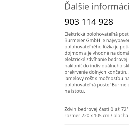
Ďalšie informáci
903 114 928
Elektrická polohovateľná post
Burmeier GmbH je najvybaven
polohovateľného lôžka je pot
dojmom a je vhodné na domác
elektrické zdvíhanie bedrovej 
nakloniť do individuálneho sk
prekrvenie dolných končatín.
lamelový rošt s možnosťou nas
polohovateľná posteľ Burmeie
na istotu.
Zdvih bedrovej časti 0 až 72°
rozmer 220 x 105 cm / plocha 