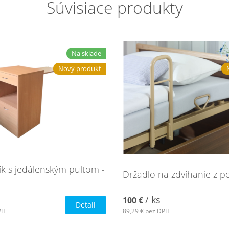
Súvisiace produkty
Na sklade
Nový produkt
ík s jedálenským pultom -
Držadlo na zdvíhanie z p
/ ks
100 €
Detail
PH
89,29 €
bez DPH