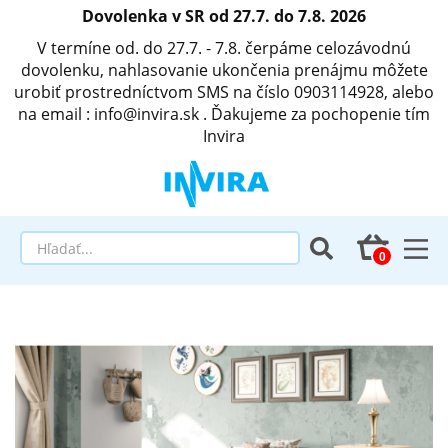
Dovolenka v SR od 27.7. do 7.8. 2026
V termíne od. do 27.7. - 7.8. čerpáme celozávodnú
dovolenku, nahlasovanie ukončenia prenájmu môžete
urobiť prostredníctvom SMS na číslo 0903114928, alebo
na email : info@invira.sk . Ďakujeme za pochopenie tím
Invira
Elektrické polohovacie postele
Matrace a antidekubitné programy
Invalidné vozíky