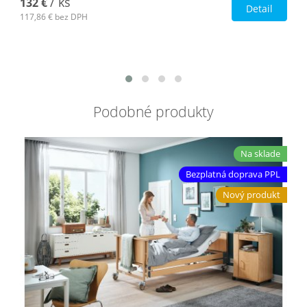
/ ks
132 €
Detail
117,86 €
bez DPH
Podobné produkty
Na sklade
Bezplatná doprava PPL
Nový produkt