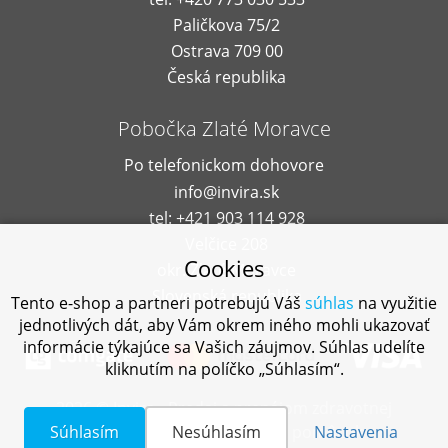
Paličkova 75/2
Ostrava 709 00
Česká republika
Pobočka Zlaté Moravce
Po telefonickom dohovore
info@invira.sk
tel: +421 903 114 928
Velčice 208
Cookies
okr. Zlaté Moravce
Slovenská republika
Tento e-shop a partneri potrebujú Váš
súhlas
na využitie
jednotlivých dát, aby Vám okrem iného mohli ukazovať
informácie týkajúce sa Vašich záujmov. Súhlas udelíte
kliknutím na políčko „Súhlasím“.
2026 © Invira - Predaj a prenájom zdravotnej
techniky a kompenzačných pomôcok
Súhlasím
Nesúhlasím
Nastavenia