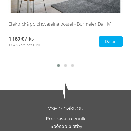
Elektrická polohovateľná posteľ - Burmeier Dali IV
/ ks
1 169 €
Detail
1 043,75 €
bez DPH
Vše o nákupu
Preprava a cenník
Spôsob platby