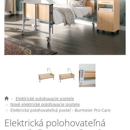
Elektrické vozíky
Ostatné pomôcky
Zdravotnícke prístroje
Požičovňa
Akcie a zľavy
Všetko o nákupe
Najčastejšie otázky
O spoločnosti
Elektrické polohovacie postele
Nové elektrické polohovacie postele
Elektrická polohovateľná posteľ - Burmeier Pro Care
Kontakt
Elektrická polohovateľná