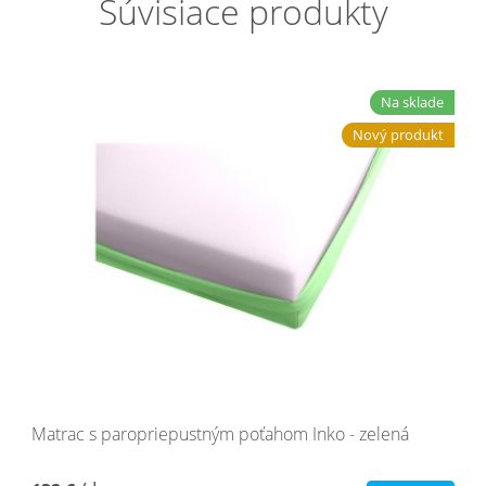
Súvisiace produkty
Na sklade
Nový produkt
Matrac s paropriepustným poťahom Inko - zelená