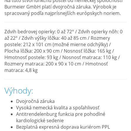
Na túto štvorfunkčnú posteľ od nemeckej spoločnosti
Burmeier GmbH platí dvojročná záruka. Výrobok je
spracovaný podľa najprísnejších európskych noriem.
Zdvih bedrovej opierky: 0 až 72° / Zdvih opierky nôh: 0
až 22° / Zdvih výšky lôžka: 40 až 85 cm / Rozmery
postele: 212 x 101 cm (možné mierne odchýlky) /
Plocha lôžka: 200 x 90 cm / Nosnosť lôžka: 165 kg /
Hmotnosť postele: 93 kg / Nosnosť matraca: 110 kg /
Rozmery matraca: 200 x 90 x 10 cm / Hmotnosť
matraca: 4,8 kg
Výhody:
Dvojročná záruka
Vysoká nemecká kvalita a spoľahlivosť
Antitrendelenburg funkcia pre pohodlné
kardiologické sedenie
Bezplatná expresná doprava kuriérom PPL