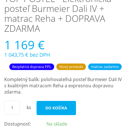
posteľ Burmeier Dali IV +
matrac Reha + DOPRAVA
ZDARMA
1 169 €
1 043,75 €
bez DPH
Bezplatná doprava PPL
Nový produkt
matrac zadarmo
Kompletný balík: polohovateľná posteľ Burmeier Dali IV
s kvalitným matracom Reha a expresnou dopravou
zdarma.
ks
DO KOŠÍKA
Dostupnosť:
Na sklade