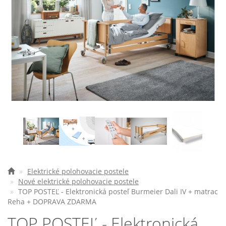
Elektrické vozíky
Ostatné pomôcky
Zdravotnícke prístroje
Požičovňa
Akcie a zľavy
Všetko o nákupe
Najčastejšie otázky
O spoločnosti
Elektrické polohovacie postele
Nové elektrické polohovacie postele
TOP POSTEĽ - Elektronická posteľ Burmeier Dali IV + matrac
Kontakt
Reha + DOPRAVA ZDARMA
TOP POSTEĽ - Elektronická