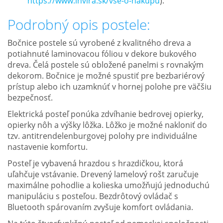
https://www.invira.sk/vse-o-nakupu
).
Podrobný opis postele:
Bočnice postele sú vyrobené z kvalitného dreva a
potiahnuté laminovacou fóliou v dekore bukového
dreva. Čelá postele sú obložené panelmi s rovnakým
dekorom. Bočnice je možné spustiť pre bezbariérový
prístup alebo ich uzamknúť v hornej polohe pre väčšiu
bezpečnosť.
Elektrická posteľ ponúka zdvíhanie bedrovej opierky,
opierky nôh a výšky lôžka. Lôžko je možné nakloniť do
tzv. antitrendelenburgovej polohy pre individuálne
nastavenie komfortu.
Posteľ je vybavená hrazdou s hrazdičkou, ktorá
uľahčuje vstávanie. Drevený lamelový rošt zaručuje
maximálne pohodlie a kolieska umožňujú jednoduchú
manipuláciu s posteľou. Bezdrôtový ovládač s
Bluetooth spárovaním zvyšuje komfort ovládania.