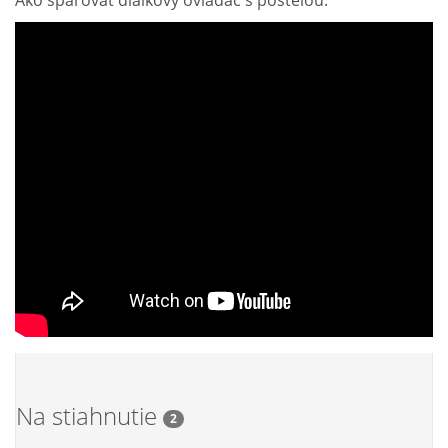
Ako spárovať diaľkový ovládač s posteľou:
Na stiahnutie
2