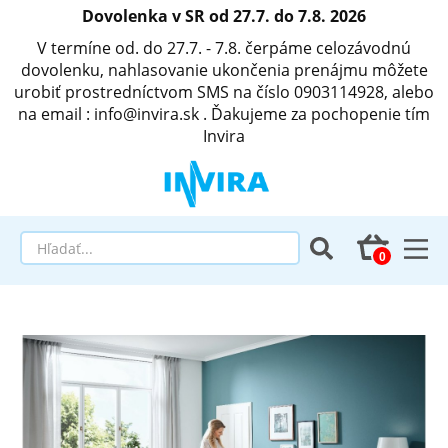
Dovolenka v SR od 27.7. do 7.8. 2026
V termíne od. do 27.7. - 7.8. čerpáme celozávodnú
dovolenku, nahlasovanie ukončenia prenájmu môžete
urobiť prostredníctvom SMS na číslo 0903114928, alebo
na email : info@invira.sk . Ďakujeme za pochopenie tím
Invira
Elektrické polohovacie postele
Matrace a antidekubitné programy
Invalidné vozíky