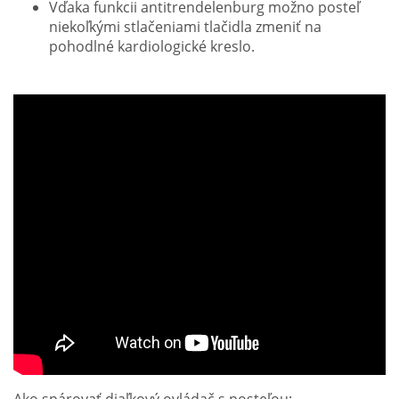
Vďaka funkcii antitrendelenburg možno posteľ
niekoľkými stlačeniami tlačidla zmeniť na
pohodlné kardiologické kreslo.