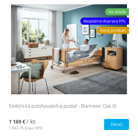
Na sklade
Bezplatná doprava PPL
Nový produkt
Elektrická polohovateľná posteľ - Burmeier Dali IV
/ ks
1 169 €
Detail
1 043,75 €
bez DPH