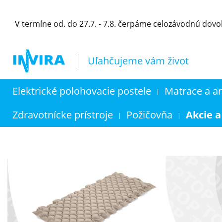
V termíne od. do 27.7. - 7.8. čerpáme celozávodnú dov
Uľahčujeme vám život
Elektrické polohovacie postele
Matrace a a
|
Zdravotnícke prístroje
Požičovňa
Akcie a
|
|