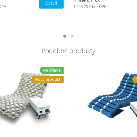
/ ks
1 169 €
Detail
DPH
1 043,75 €
bez DPH
Podobné produkty
Na sklade
Nový produkt