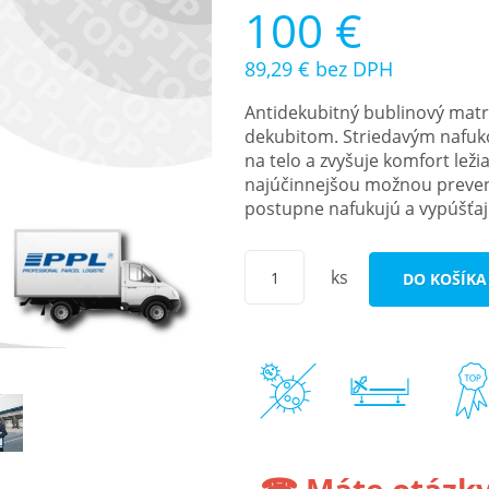
100 €
89,29 €
bez DPH
Antidekubitný bublinový matr
dekubitom. Striedavým nafuko
na telo a zvyšuje komfort lež
najúčinnejšou možnou prevenc
postupne nafukujú a vypúšťaj
ks
DO KOŠÍKA