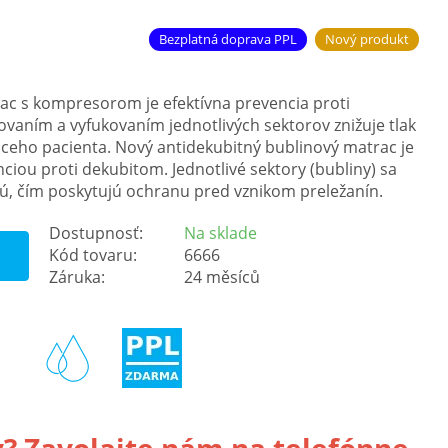
Bezplatná doprava PPL
Nový produkt
ac s kompresorom je efektívna prevencia proti
vaním a vyfukovaním jednotlivých sektorov znižuje tlak
iaceho pacienta. Nový antidekubitný bublinový matrac je
iou proti dekubitom. Jednotlivé sektory (bubliny) sa
ú, čím poskytujú ochranu pred vznikom preležanín.
Dostupnosť:
Na sklade
Kód tovaru:
6666
Záruka:
24 měsíců