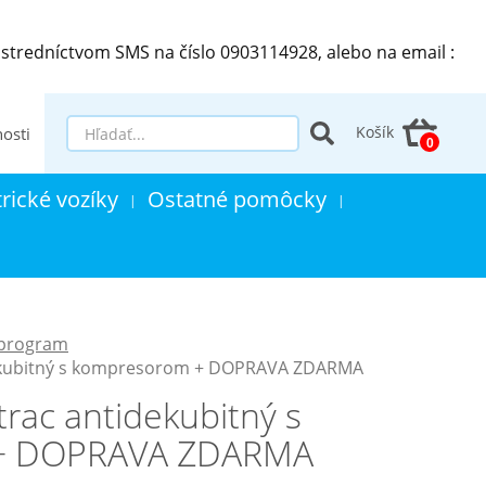
stredníctvom SMS na číslo 0903114928, alebo na email :
Košík
osti
trické vozíky
Ostatné pomôcky
|
|
 program
dekubitný s kompresorom + DOPRAVA ZDARMA
rac antidekubitný s
+ DOPRAVA ZDARMA