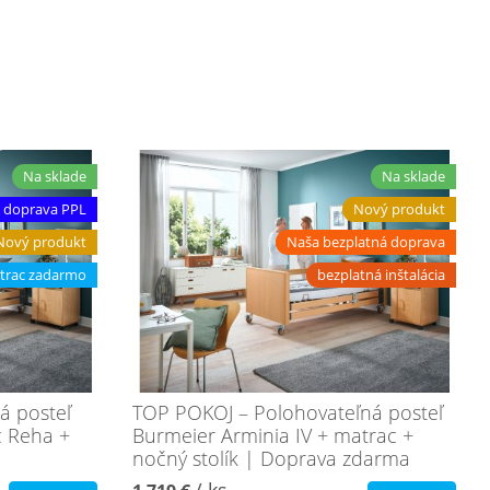
Na sklade
Na sklade
 doprava PPL
Nový produkt
Nový produkt
Naša bezplatná doprava
trac zadarmo
bezplatná inštalácia
á posteľ
TOP POKOJ – Polohovateľná posteľ
c Reha +
Burmeier Arminia IV + matrac +
nočný stolík | Doprava zdarma