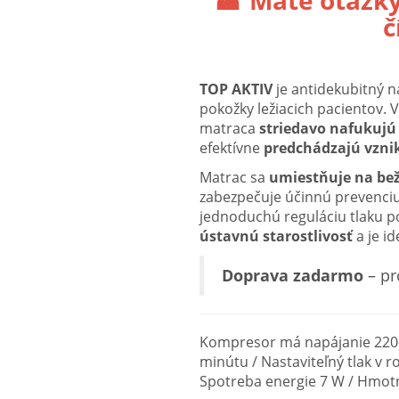
☎ Máte otázky
č
TOP AKTIV
je antidekubitný 
pokožky ležiacich pacientov. V
matraca
striedavo nafukujú
efektívne
predchádzajú vznik
Matrac sa
umiestňuje na be
zabezpečuje účinnú prevenci
jednoduchú reguláciu tlaku p
ústavnú starostlivosť
a je i
Doprava zadarmo
– pr
Kompresor má napájanie 220–2
minútu / Nastaviteľný tlak v 
Spotreba energie 7 W / Hmotn