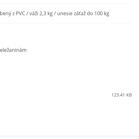
bený z PVC / váži 2,3 kg / unesie záťaž do 100 kg
reležaninám
123.41 KB