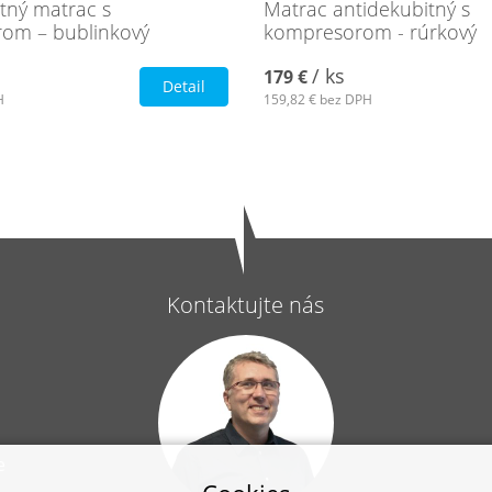
tný matrac s
Matrac antidekubitný s
om – bublinkový
kompresorom - rúrkový
/ ks
179 €
Detail
H
159,82 €
bez DPH
Kontaktujte nás
e