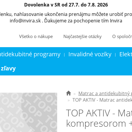
Dovolenka v SR od 27.7. do 7.8. 2026
olenku, nahlasovanie ukončenia prenájmu môžete urobiť pro
info@invira.sk . Ďakujeme za pochopenie tím Invira
Všetko o nákupe
Najčastejšie otázky
O spoločn
ntidekubitné programy
Invalidné vozíky
Elek
|
|
Kontakt
Košík
 zľavy
Matrac a antidekubitný
TOP AKTIV - Matrac anti
TOP AKTIV - Mat
kompresorom 