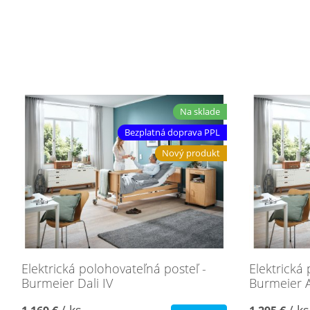
Na sklade
Bezplatná doprava PPL
Nový produkt
Elektrická polohovateľná posteľ -
Elektrická
Burmeier Dali IV
Burmeier A