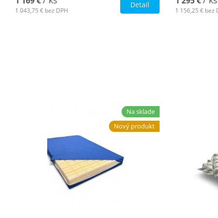
/ ks
/ ks
1 169 €
1 295 €
Detail
1 043,75 €
bez DPH
1 156,25 €
bez 
Na sklade
Nový produkt