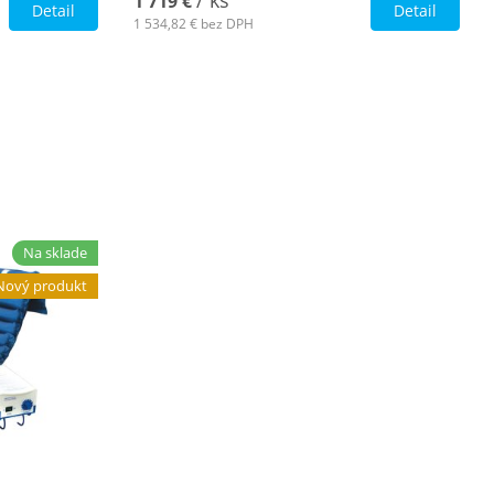
/ ks
1 719 €
Detail
Detail
1 534,82 €
bez DPH
Na sklade
Nový produkt