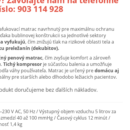
? Zavolajte nám na telefónne
íslo:
903 114 928
nafukovací matrac navrhnutý pre maximálnu ochranu
ďaka bublinovej konštrukcii sa jednotlivé sektory
 a vyfukujú
, čím znižujú tlak na rizikové oblasti tela a
u preležanín (dekubitov).
žný penový matrac
, čím zvyšuje komfort a zároveň
u.
Tichý kompresor
je súčasťou balenia a umožňuje
odľa váhy používateľa. Matrac je určený pre
domácu aj
deálny pre starších alebo dlhodobo ležiacich pacientov.
odukt doručujeme bez ďalších nákladov.
30 V AC, 50 Hz / Výstupný objem vzduchu 5 litrov za
rozmedzí 40 až 100 mmHg / Časový cyklus 12 minút /
osť 1,4 kg