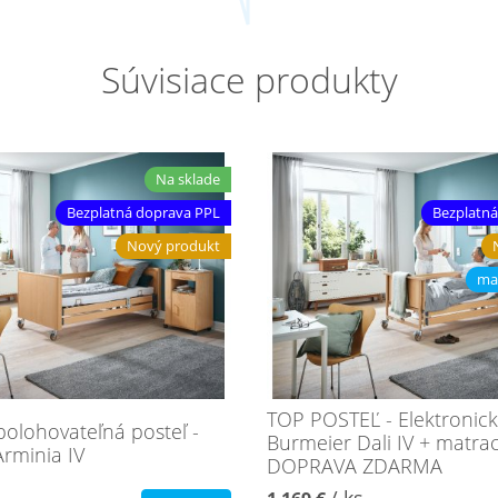
Súvisiace produkty
Na sklade
Bezplatná doprava PPL
Bezplatná
Nový produkt
ma
TOP POSTEĽ - Elektronick
 polohovateľná posteľ -
Burmeier Dali IV + matra
rminia IV
DOPRAVA ZDARMA