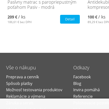
Pasívny matrac s paropriepustným
Antidekubi
poťahom Pasiv - modrá
kompresor
/ ks
/ ks
209 €
100 €
Detail
186,61 €
bez DPH
89,29 €
bez DP
Vše o nákupu
Odkazy
Preprava a cenník
Facebook
Spôsob platby
Blog
Možnosť testovania produktov
Invira pomáhá
Reklamácie a výmena
Referencie
Záruka a servis
Polohovacie postel