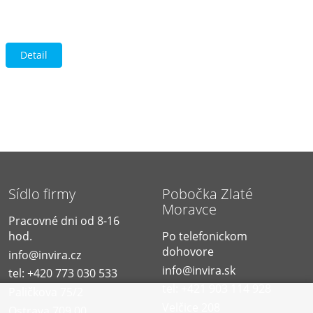
Detail
Sídlo firmy
Pobočka Zlaté
Moravce
Pracovné dni od 8-16
hod.
Po telefonickom
dohovore
info@invira.cz
info@invira.sk
tel: +420 773 030 533
tel: +421 903 114 928
Paličkova 75/2
Velčice 208
Ostrava 709 00