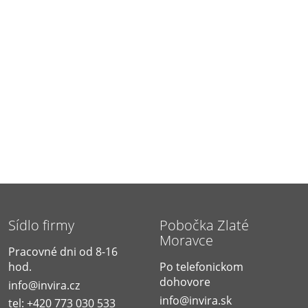
Sídlo firmy
Pobočka Zlaté
Moravce
Pracovné dni od 8-16
hod.
Po telefonickom
dohovore
info@invira.cz
info@invira.sk
tel: +420 773 030 533