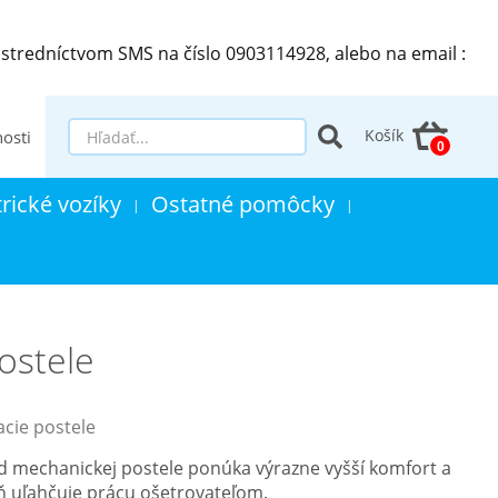
stredníctvom SMS na číslo 0903114928, alebo na email :
Košík
osti
trické vozíky
Ostatné pomôcky
|
|
ostele
cie postele
od mechanickej postele ponúka výrazne vyšší komfort a
ň uľahčuje prácu ošetrovateľom.