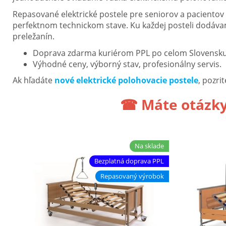
Repasované elektrické postele pre seniorov a paciento
perfektnom technickom stave. Ku každej posteli dodáv
preležanín.
Doprava zdarma kuriérom PPL po celom Slovensku
Výhodné ceny, výborný stav, profesionálny servis.
Ak hľadáte
nové elektrické polohovacie postele
, pozr
☎ Máte otázky?
Na sklade
Bezplatná doprava PPL
Repasovaný výrobok