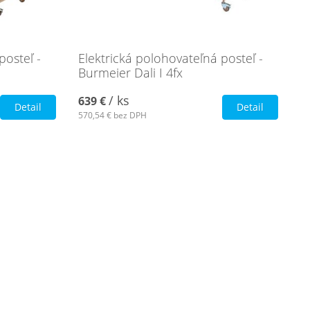
posteľ -
Elektrická polohovateľná posteľ -
Burmeier Dali I 4fx
/ ks
639 €
Detail
Detail
570,54 €
bez DPH