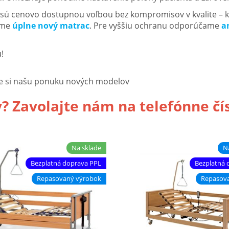
v sú cenovo dostupnou voľbou bez kompromisov v kvalite – k
ame
úplne nový matrac
. Pre vyššiu ochranu odporúčame
a
!
ite si našu ponuku nových modelov
 Zavolajte nám na telefónne čí
Na sklade
N
Bezplatná doprava PPL
Bezplatná 
Repasovaný výrobok
Repasov