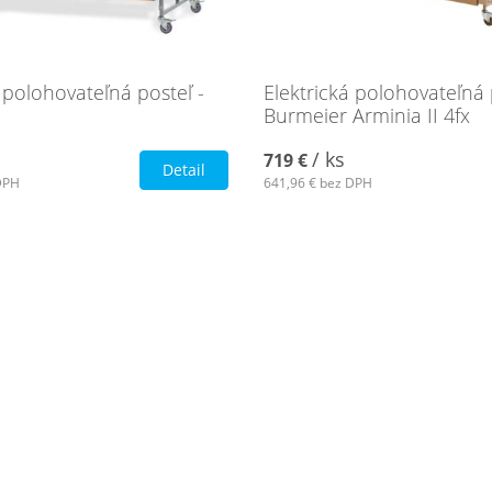
 polohovateľná posteľ -
Elektrická polohovateľná 
Burmeier Arminia II 4fx
/ ks
719 €
Detail
DPH
641,96 €
bez DPH