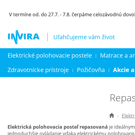
V termíne od. do 27.7. - 7.8. čerpáme celozávodnú dov
Uľahčujeme vám život
Elektrické polohovacie postele
Matrace a a
|
Zdravotnícke prístroje
Požičovňa
Akcie a
|
|
Repas
Elekt
Elektrická polohovacia posteľ repasovaná
je ideálnym
jednoduchšie ovládanie vďaka elektrickému polohovani