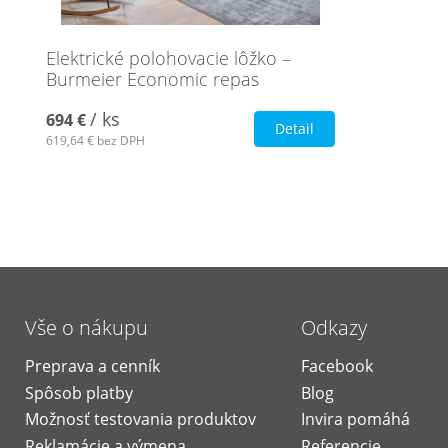
Elektrické polohovacie lôžko –
Burmeier Economic repas
/ ks
694 €
Detail
619,64 €
bez DPH
Vše o nákupu
Odkazy
Preprava a cenník
Facebook
Spôsob platby
Blog
Možnosť testovania produktov
Invira pomáhá
Reklamácie a výmena
Referencie