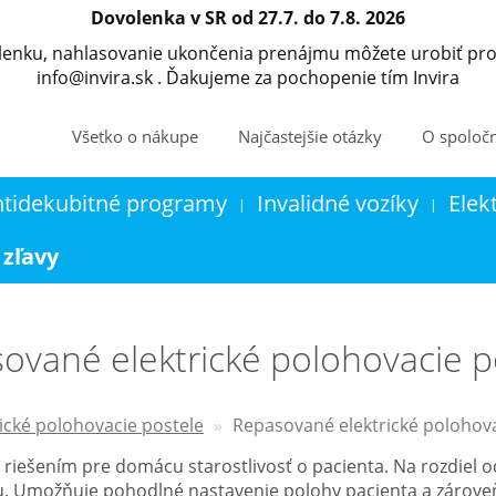
Dovolenka v SR od 27.7. do 7.8. 2026
olenku, nahlasovanie ukončenia prenájmu môžete urobiť pro
info@invira.sk . Ďakujeme za pochopenie tím Invira
Všetko o nákupe
Najčastejšie otázky
O spoločn
ntidekubitné programy
Invalidné vozíky
Elek
|
|
Kontakt
Košík
 zľavy
ované elektrické polohovacie p
rické polohovacie postele
Repasované elektrické polohova
 riešením pre domácu starostlivosť o pacienta. Na rozdiel 
u. Umožňuje pohodlné nastavenie polohy pacienta a zárove