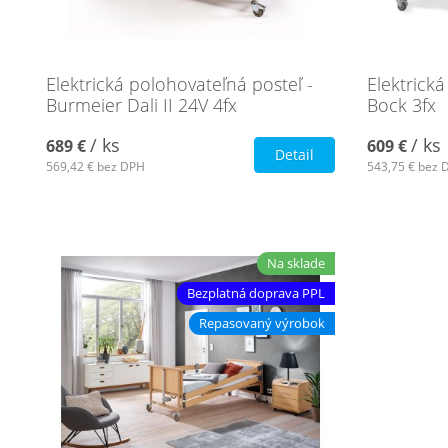
Elektrická polohovateľná posteľ -
Elektrická
Burmeier Dali II 24V 4fx
Bock 3fx
/ ks
/ ks
689 €
609 €
Detail
569,42 €
bez DPH
543,75 €
bez 
Na sklade
Bezplatná doprava PPL
Repasovaný výrobok