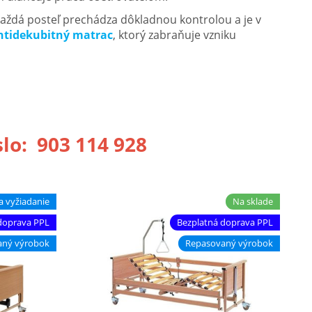
aždá posteľ prechádza dôkladnou kontrolou a je v
ntidekubitný matrac
, ktorý zabraňuje vzniku
slo:
903 114 928
a vyžiadanie
Na sklade
doprava PPL
Bezplatná doprava PPL
aný výrobok
Repasovaný výrobok