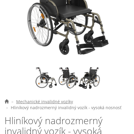
Elektrické vozíky
Ostatné pomôcky
Zdravotnícke prístroje
Požičovňa
Akcie a zľavy
Všetko o nákupe
Najčastejšie otázky
O spoločnosti
Mechanické invalidné vozíky
Hliníkový nadrozmerný invalidný vozík - vysoká nosnosť
Kontakt
Hliníkový nadrozmerný
invalidný vozík - vysoká