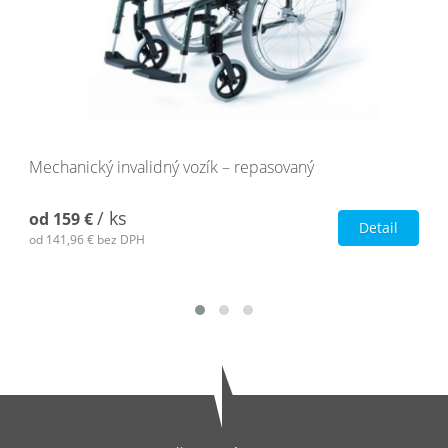
Mechanický invalidný vozík – repasovaný
/ ks
od
159 €
Detail
od
141,96 €
bez DPH