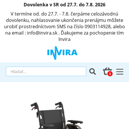
Dovolenka v SR od 27.7. do 7.8. 2026
V termíne od. do 27.7. - 7.8. čerpáme celozávodnú
dovolenku, nahlasovanie ukončenia prenájmu môžete
urobiť prostredníctvom SMS na číslo 0903114928, alebo
na email : info@invira.sk . Ďakujeme za pochopenie tím
Invira
Elektrické polohovacie postele
Matrace a antidekubitné programy
Invalidné vozíky