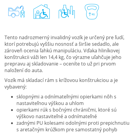
Tento nadrozmerný invalidný vozík je určený pre ľudí,
ktorí potrebujú vyššiu nosnosť a širšie sedadlo, ale
zároveň ocenia ľahkú manipuláciu. Vďaka hliníkovej
konštrukcii váži len 14,4 kg, čo výrazne uľahčuje jeho
prepravu aj skladovanie – oceníte to už pri prvom
naložení do auta.
Vozík má skladací rám s krížovou konštrukciou a je
vybavený:
sklopnými a odnímateľnými opierkami nôh s
nastaviteľnou výškou a uhlom
opierkami rúk s bočnými chráničmi, ktoré sú
výškovo nastaviteľné a odnímateľné
zadnými PU kolesami odolnými proti prepichnutiu
s aretačným krúžkom pre samostatný pohyb