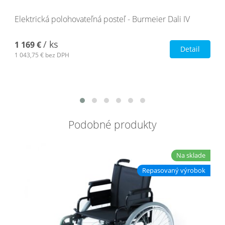
Elektrická polohovateľná posteľ - Burmeier Dali IV
/ ks
1 169 €
Detail
1 043,75 €
bez DPH
Podobné produkty
Na sklade
Repasovaný výrobok