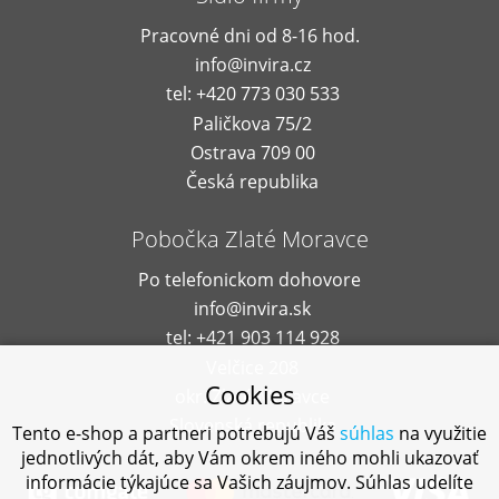
Pracovné dni od 8-16 hod.
info@invira.cz
tel: +420 773 030 533
Paličkova 75/2
Ostrava 709 00
Česká republika
Pobočka Zlaté Moravce
Po telefonickom dohovore
info@invira.sk
tel: +421 903 114 928
Velčice 208
Cookies
okr. Zlaté Moravce
Slovenská republika
Tento e-shop a partneri potrebujú Váš
súhlas
na využitie
jednotlivých dát, aby Vám okrem iného mohli ukazovať
informácie týkajúce sa Vašich záujmov. Súhlas udelíte